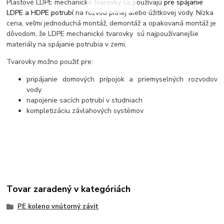
Plastové LDPE mechanické tvarovky sa používajú
pre spájanie
LDPE a HDPE potrubí
na rozvod pitnej alebo úžitkovej vody. Nízka
cena, veľmi jednoduchá montáž, demontáž a opakovaná montáž je
dôvodom, že LDPE mechanické tvarovky sú najpoužívanejšie
materiály na spájanie potrubia v zemi.
Tvarovky možno použiť pre:
pripájanie domových prípojok a priemyselných rozvodov
vody
napojenie sacích potrubí v studniach
kompletizáciu závlahových systémov
Tovar zaradený v kategóriách
PE koleno vnútorný závit