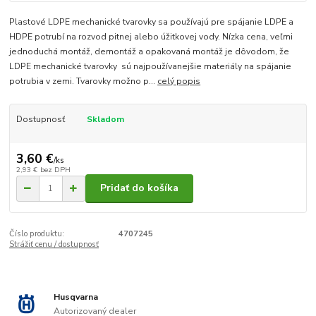
Plastové LDPE mechanické tvarovky sa používajú pre spájanie LDPE a
HDPE potrubí na rozvod pitnej alebo úžitkovej vody. Nízka cena, veľmi
jednoduchá montáž, demontáž a opakovaná montáž je dôvodom, že
LDPE mechanické tvarovky sú najpoužívanejšie materiály na spájanie
potrubia v zemi. Tvarovky možno p...
celý popis
Dostupnosť
Skladom
3,60 €
/
ks
2,93 €
bez DPH
Pridať do košíka
Číslo produktu:
4707245
Strážiť cenu / dostupnosť
Husqvarna
Autorizovaný dealer