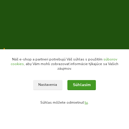
Kontakty
Náš e-shop a partneri potrebujú Váš súhlas s použitím
súborov
cookies
, aby Vám mohli zobrazovať informácie týkajúce sa Vašich
záujmov.
Zákaznícka podpora daes.sk
+421 903 707 668
Súhlasím
Nastavenia
(Po-Pia, 8-16 hod.)
obchod@daes.sk
Súhlas môžete odmietnuť
tu
.
Vytvorené na
Eshop-rychlo.sk