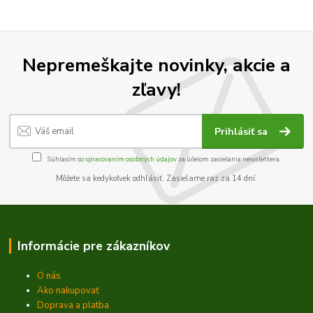
Nepremeškajte novinky, akcie a
zľavy!
Prihlásiť sa
Súhlasím so
spracovaním osobných údajov
za účelom zasielania newslettera.
Môžete sa kedykoľvek odhlásiť. Zasielame raz za 14 dní.
Informácie pre zákazníkov
O nás
Ako nakupovať
Doprava a platba