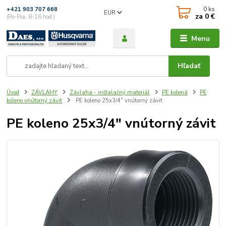
0
ks
+421 903 707 668
EUR
za
0 €
(Po-Pia, 8-16 hod.)
Menu
Hľadať
Úvod
ZÁVLAHY
Závlaha - inštalačný materiál
PE kolená
PE
koleno vnútorný závit
PE koleno 25x3/4" vnútorný závit
PE koleno 25x3/4" vnútorný závit