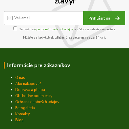
zľavy!
Prihlásiť sa
Súhlasím so
spracovaním osobných údajov
za účelom zasielania newslettera.
Môžete sa kedykoľvek odhlásiť. Zasielame raz za 14 dní.
Informácie pre zákazníkov
O nás
Ako nakupovať
Doprava a platba
Obchodné podmienky
Ochrana osobných údajov
Fotogaléria
Kontakty
Blog