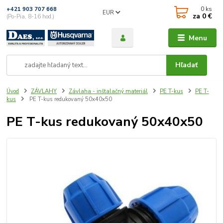
0
ks
+421 903 707 668
EUR
za
0 €
(Po-Pia, 8-16 hod.)
Menu
Hľadať
Úvod
ZÁVLAHY
Závlaha - inštalačný materiál
PE T-kus
PE T-
kus
PE T-kus redukovaný 50x40x50
PE T-kus redukovaný 50x40x50