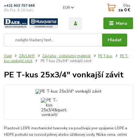
0
ks
+421 903 707 668
EUR
za
0 €
(Po-Pia, 8-16 hod.)
Menu
Hľadať
Úvod
ZÁVLAHY
Závlaha - inštalačný materiál
PE T-kus
PE T-
kus vonkajší závit
PE T-kus 25x3/4" vonkajší závit
PE T-kus 25x3/4" vonkajší závit
Plastové LDPE mechanické tvarovky sa používajú pre spájanie LDPE a
HDPE potrubí na rozvod pitnej alebo úžitkovej vody. Nízka cena, veľmi