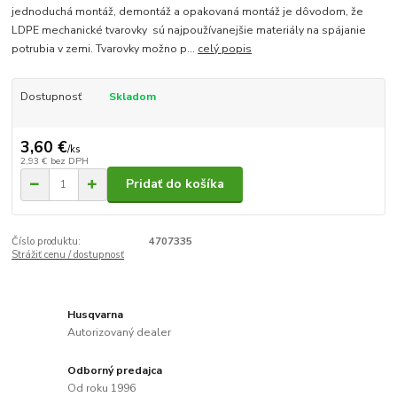
jednoduchá montáž, demontáž a opakovaná montáž je dôvodom, že
LDPE mechanické tvarovky sú najpoužívanejšie materiály na spájanie
potrubia v zemi. Tvarovky možno p...
celý popis
Dostupnosť
Skladom
3,60 €
/
ks
2,93 €
bez DPH
Pridať do košíka
Číslo produktu:
4707335
Strážiť cenu / dostupnosť
Husqvarna
Autorizovaný dealer
Odborný predajca
Od roku 1996