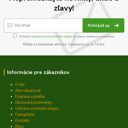
zľavy!
Prihlásiť sa
Súhlasím so
spracovaním osobných údajov
za účelom zasielania newslettera.
Môžete sa kedykoľvek odhlásiť. Zasielame raz za 14 dní.
Informácie pre zákazníkov
O nás
Ako nakupovať
Doprava a platba
Obchodné podmienky
Ochrana osobných údajov
Fotogaléria
Kontakty
Blog