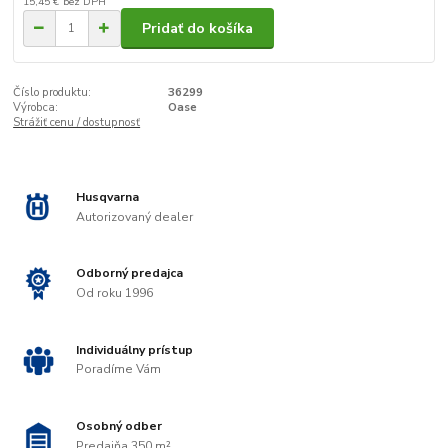
15,45 €
bez DPH
Pridať do košíka
Číslo produktu:
36299
Výrobca:
Oase
Strážiť cenu / dostupnosť
Husqvarna
Autorizovaný dealer
Odborný predajca
Od roku 1996
Individuálny prístup
Poradíme Vám
Osobný odber
Predajňa 350 m²