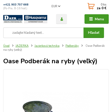
0
ks
+421 903 707 668
EUR
za
0 €
(Po-Pia, 8-16 hod.)
Menu
Hľadať
Úvod
JAZIERKA
Jazierková technika
Podberáky
Oase Podberák
na ryby (veľký)
Oase Podberák na ryby (veľký)