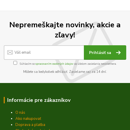
Nepremeškajte novinky, akcie a
zľavy!
Prihlásiť sa
Súhlasím so
spracovaním osobných údajov
za účelom zasielania newslettera.
Môžete sa kedykoľvek odhlásiť. Zasielame raz za 14 dní.
Informácie pre zákazníkov
O nás
Ako nakupovať
Doprava a platba