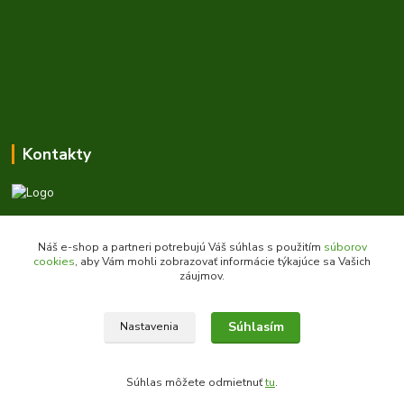
Kontakty
Zákaznícka podpora daes.sk
+421 903 707 668
Náš e-shop a partneri potrebujú Váš súhlas s použitím
súborov
(Po-Pia, 8-16 hod.)
cookies
, aby Vám mohli zobrazovať informácie týkajúce sa Vašich
záujmov.
obchod@daes.sk
Súhlasím
Nastavenia
Súhlas môžete odmietnuť
tu
.
Vytvorené na
Eshop-rychlo.sk