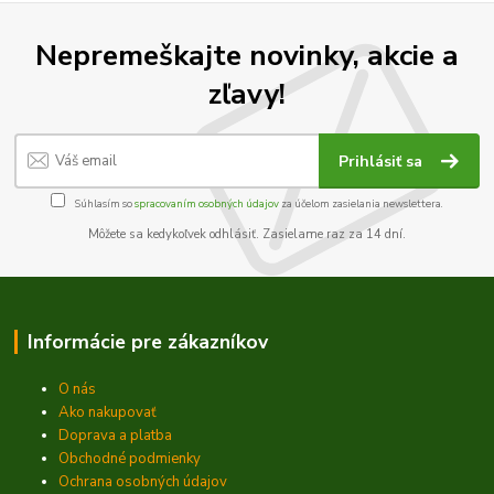
Nepremeškajte novinky, akcie a
zľavy!
Prihlásiť sa
Súhlasím so
spracovaním osobných údajov
za účelom zasielania newslettera.
Môžete sa kedykoľvek odhlásiť. Zasielame raz za 14 dní.
Informácie pre zákazníkov
O nás
Ako nakupovať
Doprava a platba
Obchodné podmienky
Ochrana osobných údajov