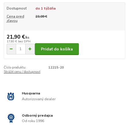
Dostupnosť
do 1 týždňa
Cena pred
23,09 €
zľavou
21,90 €
/
ks
17,80 €
bez DPH
Pridať do košíka
Číslo produktu:
12215-20
Strážiť cenu / dostupnosť
Husqvarna
Autorizovaný dealer
Odborný predajca
Od roku 1996