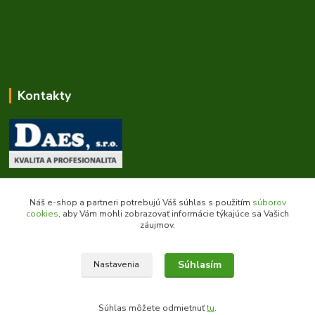
Kontakty
Zákaznícka podpora daes.sk
+421 903 707 668
Náš e-shop a partneri potrebujú Váš súhlas s použitím
súborov
(Po-Pia, 8-16 hod.)
cookies
, aby Vám mohli zobrazovať informácie týkajúce sa Vašich
záujmov.
obchod@daes.sk
Súhlasím
Nastavenia
Súhlas môžete odmietnuť
tu
.