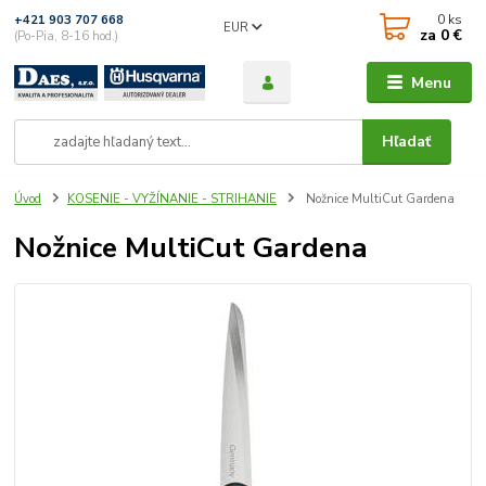
0
ks
+421 903 707 668
EUR
za
0 €
(Po-Pia, 8-16 hod.)
Menu
Hľadať
Úvod
KOSENIE - VYŽÍNANIE - STRIHANIE
Nožnice MultiCut Gardena
Nožnice MultiCut Gardena