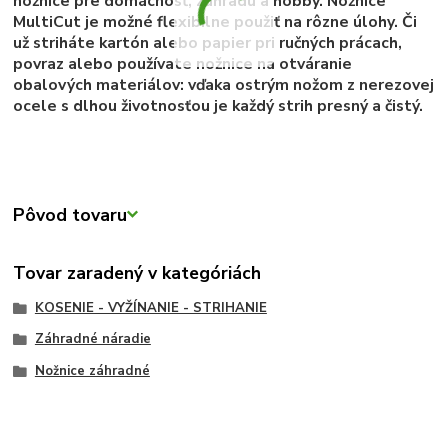
nožnice pre domácnosť, záhradu a hobby. Nožnice
MultiCut je možné flexibilne použiť na rôzne úlohy. Či
už striháte kartón alebo papier pri ručných prácach,
povraz alebo používate nožnice na otváranie
obalových materiálov: vďaka ostrým nožom z nerezovej
ocele s dlhou životnosťou je každý strih presný a čistý.
Pôvod tovaru
Tovar zaradený v kategóriách
KOSENIE - VYŽÍNANIE - STRIHANIE
Záhradné náradie
Nožnice záhradné