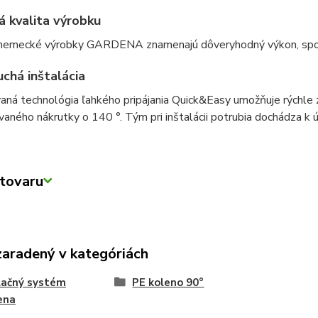
á kvalita výrobku
 nemecké výrobky GARDENA znamenajú dôveryhodný výkon, spoľah
chá inštalácia
aná technológia ľahkého pripájania Quick&Easy umožňuje rýchle
aného nákrutky o 140 °. Tým pri inštalácii potrubia dochádza k ú
tovaru
zaradený v kategóriách
lačný systém
PE koleno 90°
ena