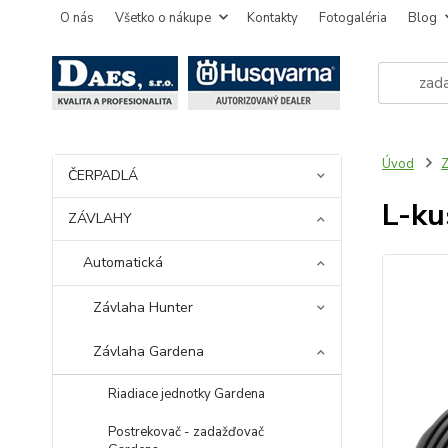
O nás
Všetko o nákupe
Kontakty
Fotogaléria
Blog
Úvod
ČERPADLÁ
L-ku
ZÁVLAHY
Automatická
Závlaha Hunter
Závlaha Gardena
Riadiace jednotky Gardena
Postrekovač - zadažďovač