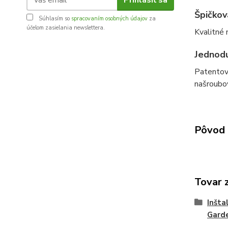
Špičkov
Súhlasím so
spracovaním osobných údajov
za
účelom zasielania newslettera.
Kvalitné
Jednodu
Patentov
našroubov
Pôvod 
Tovar 
Inšta
Gard