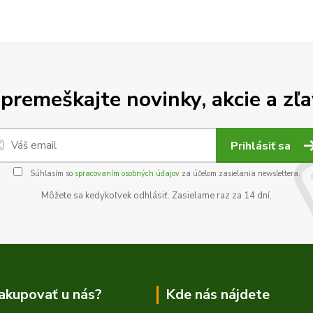
premeškajte novinky, akcie a zľa
Prihlásiť sa
Súhlasím so
spracovaním osobných údajov
za účelom zasielania newslettera.
Môžete sa kedykoľvek odhlásiť. Zasielame raz za 14 dní.
akupovať u nás?
Kde nás nájdete