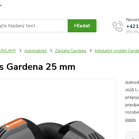
Neviet
Hľadať
+421
(Po-Pi
ZÁVLAHY
Automatická
Závlaha Gardena
Inštalačný systém Gard
s Gardena 25 mm
Jednod
slúži 
prepoj
pripáj
rozobe
popis