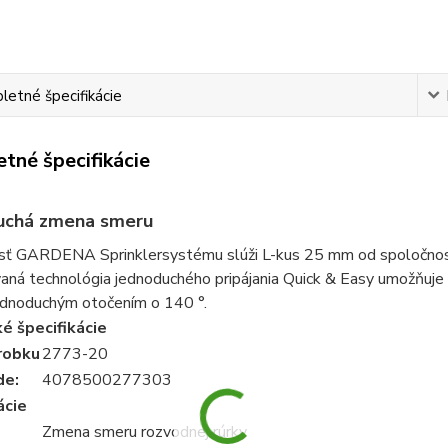
etné špecifikácie
tné špecifikácie
uchá zmena smeru
sť GARDENA Sprinklersystému slúži L-kus 25 mm od spoločnos
ná technológia jednoduchého pripájania Quick & Easy umožňuje 
jednoduchým otočením o 140 °.
é špecifikácie
robku
2773-20
de:
4078500277303
ácie
Zmena smeru rozvodnej rúrky