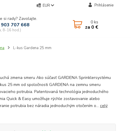
Prihlásenie
EUR
e si rady? Zavolajte.
0
ks
 903 707 668
za
0 €
a, 8-16 hod.)
ena
L-kus Gardena 25 mm
uchá zmena smeru Ako súčasť GARDENA Sprinklersystému
L-kus 25 mm od spoločnosti GARDENA na zemnu smeru
ovacieho potrubia. Patentovaná technológia jednoduchého
ania Quick & Easy umožňuje rýchle zostavovanie alebo
ranie potrubia bez náradia jednoduchým otočením o...
celý