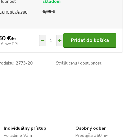
tupnosť
skladom
a pred zľavou
6,99 €
60 €
/
ks
Pridať do košíka
 €
bez DPH
roduktu:
2773-20
Strážiť cenu / dostupnosť
Individuálny prístup
Osobný odber
Poradíme Vám
Predajňa 350 m²