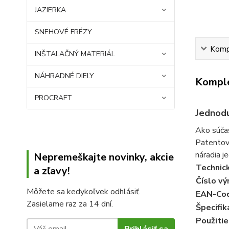
JAZIERKA
SNEHOVÉ FRÉZY
Kompl
INŠTALAČNÝ MATERIÁL
NÁHRADNÉ DIELY
Komple
PROCRAFT
Jednod
Ako súča
Patentova
náradia 
Nepremeškajte novinky, akcie
Technick
a zľavy!
Číslo vý
Môžete sa kedykoľvek odhlásiť.
EAN-Co
Zasielame raz za 14 dní.
Špecifik
Použitie
Prihlásiť sa