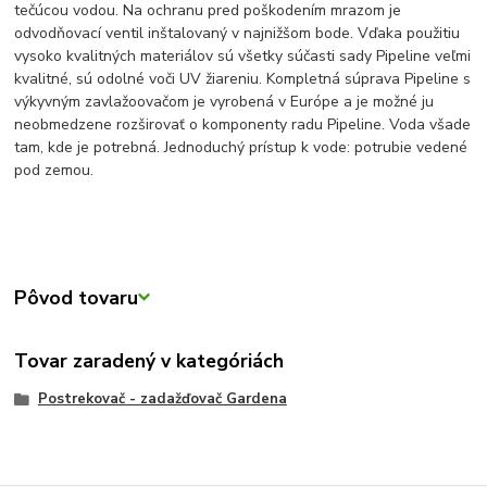
tečúcou vodou. Na ochranu pred poškodením mrazom je
odvodňovací ventil inštalovaný v najnižšom bode. Vďaka použitiu
vysoko kvalitných materiálov sú všetky súčasti sady Pipeline veľmi
kvalitné, sú odolné voči UV žiareniu. Kompletná súprava Pipeline s
výkyvným zavlažoovačom je vyrobená v Európe a je možné ju
neobmedzene rozširovať o komponenty radu Pipeline. Voda všade
tam, kde je potrebná. Jednoduchý prístup k vode: potrubie vedené
pod zemou.
Pôvod tovaru
Tovar zaradený v kategóriách
Postrekovač - zadažďovač Gardena