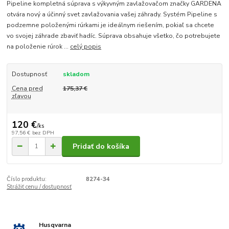
Pipeline kompletná súprava s výkyvným zavlažovačom značky GARDENA
otvára nový a účinný svet zavlažovania vašej záhrady. Systém Pipeline s
podzemne položenými rúrkami je ideálnym riešením, pokiaľ sa chcete
vo svojej záhrade zbaviť hadíc. Súprava obsahuje všetko, čo potrebujete
na položenie rúrok ...
celý popis
Dostupnosť
skladom
Cena pred
175,37 €
zľavou
120 €
/
ks
97,56 €
bez DPH
Pridať do košíka
Číslo produktu:
8274-34
Strážiť cenu / dostupnosť
Husqvarna