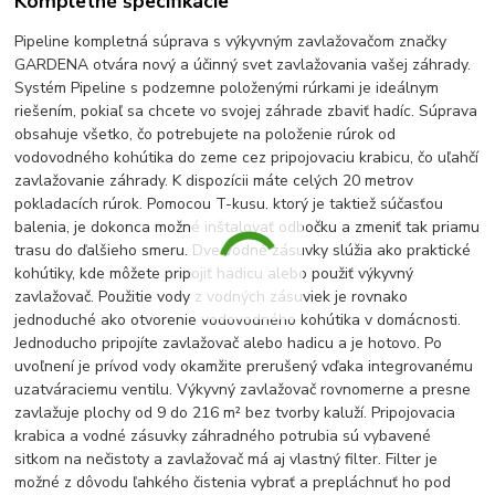
Kompletné špecifikácie
Pipeline kompletná súprava s výkyvným zavlažovačom značky
GARDENA otvára nový a účinný svet zavlažovania vašej záhrady.
Systém Pipeline s podzemne položenými rúrkami je ideálnym
riešením, pokiaľ sa chcete vo svojej záhrade zbaviť hadíc. Súprava
obsahuje všetko, čo potrebujete na položenie rúrok od
vodovodného kohútika do zeme cez pripojovaciu krabicu, čo uľahčí
zavlažovanie záhrady. K dispozícii máte celých 20 metrov
pokladacích rúrok. Pomocou T-kusu, ktorý je taktiež súčasťou
balenia, je dokonca možné inštalovať odbočku a zmeniť tak priamu
trasu do ďalšieho smeru. Dve vodné zásuvky slúžia ako praktické
kohútiky, kde môžete pripojiť hadicu alebo použiť výkyvný
zavlažovač. Použitie vody z vodných zásuviek je rovnako
jednoduché ako otvorenie vodovodného kohútika v domácnosti.
Jednoducho pripojíte zavlažovač alebo hadicu a je hotovo. Po
uvoľnení je prívod vody okamžite prerušený vďaka integrovanému
uzatváraciemu ventilu. Výkyvný zavlažovač rovnomerne a presne
zavlažuje plochy od 9 do 216 m² bez tvorby kaluží. Pripojovacia
krabica a vodné zásuvky záhradného potrubia sú vybavené
sitkom na nečistoty a zavlažovač má aj vlastný filter. Filter je
možné z dôvodu ľahkého čistenia vybrať a prepláchnuť ho pod