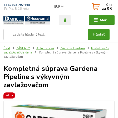
0
ks
+421 903 707 668
EUR
za
0 €
(Po-Pia, 8-16 hod.)
Menu
Hľadať
Úvod
ZÁVLAHY
Automatická
Závlaha Gardena
Postrekovač -
zadažďovač Gardena
Kompletná súprava Gardena Pipeline s výkyvným
zavlažovačom
Kompletná súprava Gardena
Pipeline s výkyvným
zavlažovačom
Akcia