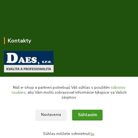
Kontakty
Zákaznícka podpora daes.sk
+421 903 707 668
Náš e-shop a partneri potrebujú Váš súhlas s použitím
súborov
(Po-Pia, 8-16 hod.)
cookies
, aby Vám mohli zobrazovať informácie týkajúce sa Vašich
záujmov.
obchod@daes.sk
Súhlasím
Nastavenia
Súhlas môžete odmietnuť
tu
.