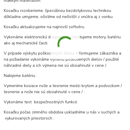
mäkkým materiálom.
Kosačku rozoberieme, špeciálnou bezdotykovou technikou
dôkladne umyjeme, očistíme od nečistôt z vnútra aj z vonku.
Kosačku aktualizujeme na najnovší softvéru.
Vykonáme elektronickú diagnostiku, otestujeme motory, batériu
ako aj mechanické časti.
V prípade výskytu poškodených dielov informujeme zákazníka a
na požiadanie vykonáme výmenu poškodených dielov / použité
náhradné diely a ich výmena nie sú obsiahnuté v cene /.
Nabijeme batériu .
Vymeníme kosiace nože a tesnenie medzi krytom a podvozkom /
tesnenie a nože nie sú obsiahnuté v cene / .
Vykonáme test bezpečnostných funkcií.
Kosačku počas zimného obdobia uskladníme u nás v suchých a
vykurovaných priestoroch .