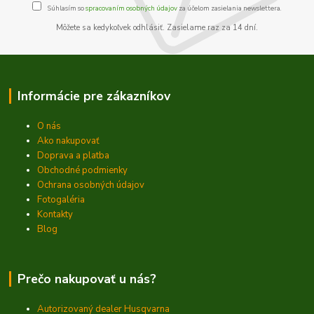
Súhlasím so
spracovaním osobných údajov
za účelom zasielania newslettera.
Môžete sa kedykoľvek odhlásiť. Zasielame raz za 14 dní.
Informácie pre zákazníkov
O nás
Ako nakupovať
Doprava a platba
Obchodné podmienky
Ochrana osobných údajov
Fotogaléria
Kontakty
Blog
Prečo nakupovať u nás?
Autorizovaný dealer Husqvarna