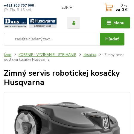
0
ks
+421 903 707 668
EUR
za
0 €
(Po-Pia, 8-16 hod.)
Menu
Hľadať
Úvod
KOSENIE - VYŽÍNANIE - STRIHANIE
Kosačka
Zimný servis
robotickej kosačky Husqvarna
Zimný servis robotickej kosačky
Husqvarna