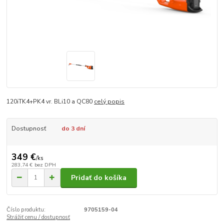
120iTK4+PK4 vr. BLi10 a QC80
celý popis
Dostupnosť
do 3 dní
349 €
/
ks
283,74 €
bez DPH
Pridať do košíka
Číslo produktu:
9705159-04
Strážiť cenu / dostupnosť