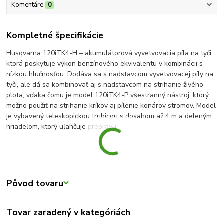
Komentáre
0
Kompletné špecifikácie
Husqvarna 120iTK4-H – akumulátorová vyvetvovacia píla na tyči,
ktorá poskytuje výkon benzínového ekvivalentu v kombinácii s
nízkou hlučnosťou. Dodáva sa s nadstavcom vyvetvovacej píly na
tyči, ale dá sa kombinovať aj s nadstavcom na strihanie živého
plota, vďaka čomu je model 120iTK4-P všestranný nástroj, ktorý
možno použiť na strihanie kríkov aj pílenie konárov stromov. Model
je vybavený teleskopickou trubicou s dosahom až 4 m a deleným
hriadeľom, ktorý uľahčuje prepravu.
Pôvod tovaru
Tovar zaradený v kategóriách