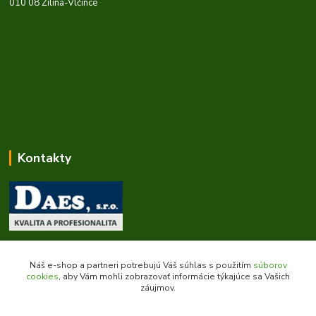
010 08 Žilina-Vlčince
Kontakty
Zákaznícka podpora daes.sk
+421 903 707 668
Náš e-shop a partneri potrebujú Váš súhlas s použitím
súborov
(Po-Pia, 8-16 hod.)
cookies
, aby Vám mohli zobrazovať informácie týkajúce sa Vašich
záujmov.
obchod@daes.sk