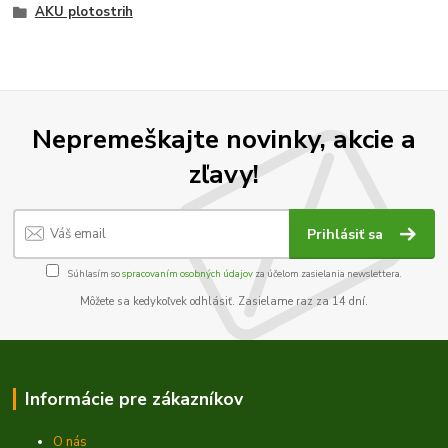
AKU plotostrih
Nepremeškajte novinky, akcie a
zľavy!
Prihlásiť sa
Súhlasím so
spracovaním osobných údajov
za účelom zasielania newslettera.
Môžete sa kedykoľvek odhlásiť. Zasielame raz za 14 dní.
Informácie pre zákazníkov
O nás