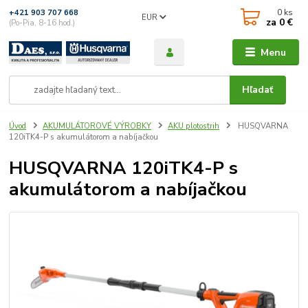
0
ks
+421 903 707 668
EUR
za
0 €
(Po-Pia, 8-16 hod.)
Menu
Hľadať
Úvod
AKUMULÁTOROVÉ VÝROBKY
AKU plotostrih
HUSQVARNA
120iTK4-P s akumulátorom a nabíjačkou
HUSQVARNA 120iTK4-P s
akumulátorom a nabíjačkou