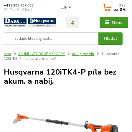
0
ks
+421 903 707 668
EUR
za
0 €
(Po-Pia, 8-16 hod.)
Menu
Hľadať
Úvod
AKUMULÁTOROVÉ VÝROBKY
AKU plotostrih
Husqvarna
120iTK4-P píla bez akum. a nabíj.
Husqvarna 120iTK4-P píla bez
akum. a nabíj.