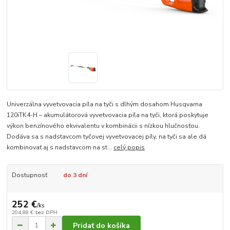
Univerzálna vyvetvovacia píla na tyči s dlhým dosahom Husqvarna
120iTK4-H – akumulátorová vyvetvovacia píla na tyči, ktorá poskytuje
výkon benzínového ekvivalentu v kombinácii s nízkou hlučnosťou.
Dodáva sa s nadstavcom tyčovej vyvetvovacej píly, na tyči sa ale dá
kombinovať aj s nadstavcom na st...
celý popis
Dostupnosť
do 3 dní
252 €
/
ks
204,88 €
bez DPH
Pridať do košíka