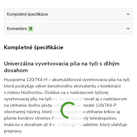
Kompletné špecifikácie
Komentáre
0
Kompletné špecifikácie
Univerzálna vyvetvovacia píla na tyči s dlhým
dosahom
Husqvarna 120iTK4-H – akumulátorová vyvetvovacia píla na tyči,
ktorá poskytuje výkon benzínového ekvivalentu v kombinácii
s nízkou hlučnosťou. Dodáva sa s nadstavcom tyčovej
vyvetvovacej píly, na tyči sa ale dá kombinovať aj s nadstavcom
na strihanie živého plota, vďaka čomu je model 120iTK4-P
všestranný nástroj, ktorý možno použiť na strihanie kríkov aj
pílenie konárov stromov. Model je vybavený teleskopickou
trubicou s dosahom až 4 m a deleným hriadeľom, ktorý uľahčuje
prepravu.