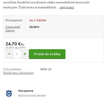
umožňuje flexibilné používanie vďaka vymeniteľným koncovým
nástrojom. Čistič terás je kompatibilný ...
celý popis
Dostupnosť
do 1 týždňa
Cena pred
25,99 €
zľavou
24,70 €
/
ks
20,08 €
bez DPH
Pridať do košíka
Číslo produktu:
3608-20
Strážiť cenu / dostupnosť
Husqvarna
Autorizovaný dealer