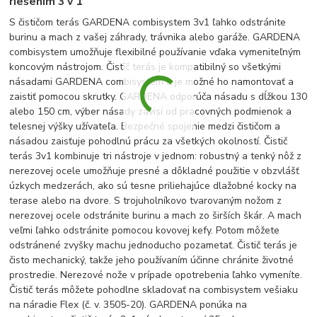
riešením 3 v 1
S čističom terás GARDENA combisystem 3v1 ľahko odstránite
burinu a mach z vašej záhrady, trávnika alebo garáže. GARDENA
combisystem umožňuje flexibilné používanie vďaka vymeniteľným
koncovým nástrojom. Čistič terás je kompatibilný so všetkými
násadami GARDENA combisystem a je možné ho namontovať a
zaistiť pomocou skrutky. GARDENA odporúča násadu s dĺžkou 130
alebo 150 cm, výber násady závisí od pracovných podmienok a
telesnej výšky užívateľa. Bezpečné spojenie medzi čističom a
násadou zaisťuje pohodlnú prácu za všetkých okolností. Čistič
terás 3v1 kombinuje tri nástroje v jednom: robustný a tenký nôž z
nerezovej ocele umožňuje presné a dôkladné použitie v obzvlášť
úzkych medzerách, ako sú tesne priliehajúce dlažobné kocky na
terase alebo na dvore. S trojuholníkovo tvarovaným nožom z
nerezovej ocele odstránite burinu a mach zo širších škár. A mach
veľmi ľahko odstránite pomocou kovovej kefy. Potom môžete
odstránené zvyšky machu jednoducho pozametať. Čistič terás je
čisto mechanický, takže jeho používaním účinne chránite životné
prostredie. Nerezové nože v prípade opotrebenia ľahko vymeníte.
Čistič terás môžete pohodlne skladovať na combisystem vešiaku
na náradie Flex (č. v. 3505-20). GARDENA ponúka na