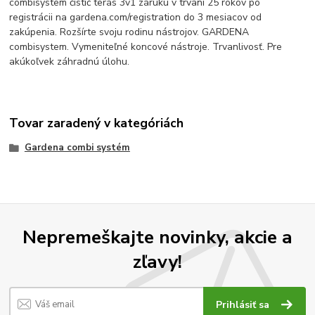
combisystem čistič terás 3v1 záruku v trvaní 25 rokov po
registrácii na gardena.com/registration do 3 mesiacov od
zakúpenia. Rozšírte svoju rodinu nástrojov. GARDENA
combisystem. Vymeniteľné koncové nástroje. Trvanlivosť. Pre
akúkoľvek záhradnú úlohu.
Tovar zaradený v kategóriách
Gardena combi systém
Nepremeškajte novinky, akcie a
zľavy!
Prihlásiť sa