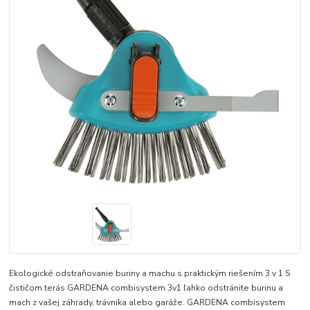
Ekologické odstraňovanie buriny a machu s praktickým riešením 3 v 1 S
čističom terás GARDENA combisystem 3v1 ľahko odstránite burinu a
mach z vašej záhrady, trávnika alebo garáže. GARDENA combisystem