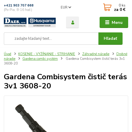
0
ks
+421 903 707 668
EUR
za
0 €
(Po-Pia, 8-16 hod.)
Menu
Hľadať
Úvod
KOSENIE - VYŽÍNANIE - STRIHANIE
Záhradné náradie
Drobné
náradie
Gardena combi systém
Gardena Combisystem čistič terás 3v1
3608-20
Gardena Combisystem čistič terás
3v1 3608-20