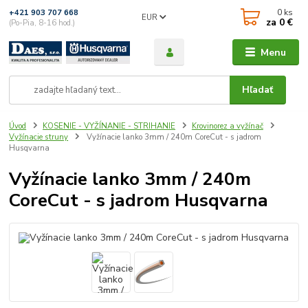
0
ks
+421 903 707 668
EUR
za
0 €
(Po-Pia, 8-16 hod.)
Menu
Hľadať
Úvod
KOSENIE - VYŽÍNANIE - STRIHANIE
Krovinorez a vyžínač
Vyžínacie struny
Vyžínacie lanko 3mm / 240m CoreCut - s jadrom
Husqvarna
Vyžínacie lanko 3mm / 240m
CoreCut - s jadrom Husqvarna