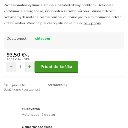
Profesionálna vyžínacia struna s päťuholníkový profilom. Dokonalá
kombinácia energetickej účinnosti a žacieho výkonu. Struna z dvoch
polymérnych materiálov má pružné vnútorné jadro a mimoriadne odolnú
vrchnú vrstvu. Vhodná pre všetky strunové hlavy.
celý popis
Dostupnosť
skladom
93,50 €
/
ks
76,02 €
bez DPH
Pridať do košíka
Číslo produktu:
5976692-32
Strážiť cenu / dostupnosť
Husqvarna
Autorizovaný dealer
Odborný predajca