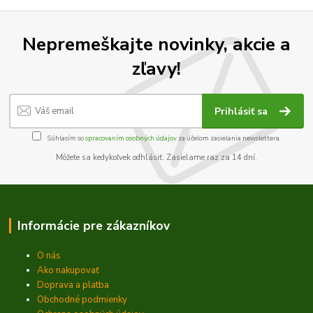
Nepremeškajte novinky, akcie a
zľavy!
Prihlásiť sa
Súhlasím so
spracovaním osobných údajov
za účelom zasielania newslettera.
Môžete sa kedykoľvek odhlásiť. Zasielame raz za 14 dní.
Informácie pre zákazníkov
O nás
Ako nakupovať
Doprava a platba
Obchodné podmienky