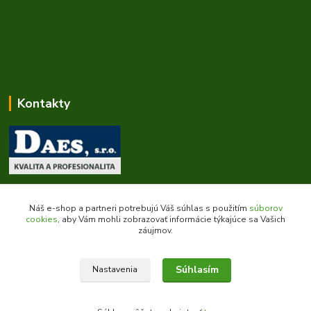
Kontakty
Zákaznícka podpora daes.sk
+421 903 707 668
Náš e-shop a partneri potrebujú Váš súhlas s použitím
súborov
(Po-Pia, 8-16 hod.)
cookies
, aby Vám mohli zobrazovať informácie týkajúce sa Vašich
záujmov.
obchod@daes.sk
Súhlasím
Nastavenia