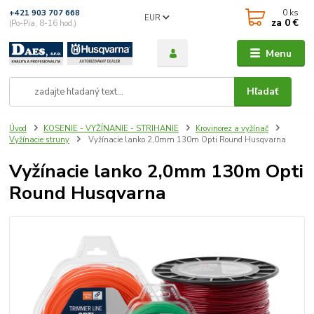
0
ks
+421 903 707 668
EUR
za
0 €
(Po-Pia, 8-16 hod.)
Menu
Hľadať
Úvod
KOSENIE - VYŽÍNANIE - STRIHANIE
Krovinorez a vyžínač
Vyžínacie struny
Vyžínacie lanko 2,0mm 130m Opti Round Husqvarna
Vyžínacie lanko 2,0mm 130m Opti
Round Husqvarna