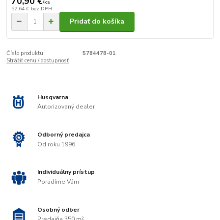
70,90 €
/
ks
57,64 €
bez DPH
Pridať do košíka
Číslo produktu:
5784478-01
Strážiť cenu / dostupnosť
Husqvarna
Autorizovaný dealer
Odborný predajca
Od roku 1996
Individuálny prístup
Poradíme Vám
Osobný odber
Predajňa 350 m²