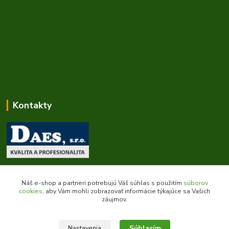
Kontakty
Zákaznícka podpora daes.sk
+421 903 707 668
Náš e-shop a partneri potrebujú Váš súhlas s použitím
súborov
(Po-Pia, 8-16 hod.)
cookies
, aby Vám mohli zobrazovať informácie týkajúce sa Vašich
záujmov.
obchod@daes.sk
Súhlasím
Nastavenia