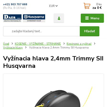
0
ks
+421 903 707 668
EUR
za
0 €
(Po-Pia, 8-16 hod.)
Menu
Hľadať
Úvod
KOSENIE - VYŽÍNANIE - STRIHANIE
Krovinorez a vyžínač
Vyžínacie hlavy
Vyžínacia hlava 2,4mm Trimmy SII Husqvarna
Vyžínacia hlava 2,4mm Trimmy SII
Husqvarna