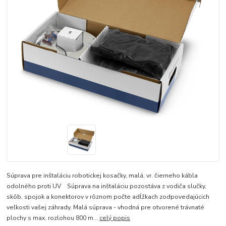
Súprava pre inštaláciu robotickej kosačky, malá, vr. čierneho kábla
odolného proti UV Súprava na inštaláciu pozostáva z vodiča slučky,
skôb, spojok a konektorov v rôznom počte adĺžkach zodpovedajúcich
veľkosti vašej záhrady. Malá súprava - vhodná pre otvorené trávnaté
plochy s max. rozlohou 800 m...
celý popis