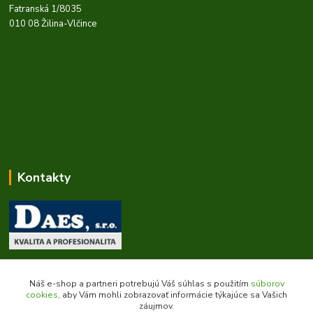
Fatranská 1/8035
010 08 Žilina-Vlčince
Kontakty
Zákaznícka podpora daes.sk
+421 903 707 668
Náš e-shop a partneri potrebujú Váš súhlas s použitím
súborov
(Po-Pia, 8-16 hod.)
cookies
, aby Vám mohli zobrazovať informácie týkajúce sa Vašich
záujmov.