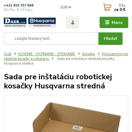
0
ks
+421 903 707 668
EUR
za
0 €
(Po-Pia, 8-16 hod.)
Menu
Hľadať
Úvod
KOSENIE - VYŽÍNANIE - STRIHANIE
Kosačka
Príslušenstvo pre
robotické kosačky a inštaláciu
Sada pre inštaláciu robotickej kosačky
Husqvarna stredná
Sada pre inštaláciu robotickej
kosačky Husqvarna stredná