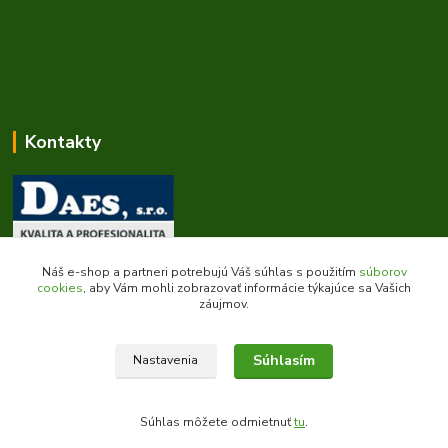
Kontakty
Zákaznícka podpora daes.sk
Náš e-shop a partneri potrebujú Váš súhlas s použitím
súborov
+421 903 707 668
cookies
, aby Vám mohli zobrazovať informácie týkajúce sa Vašich
záujmov.
(Po-Pia, 8-16 hod.)
obchod@daes.sk
Súhlasím
Nastavenia
Súhlas môžete odmietnuť
tu
.