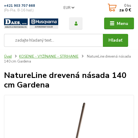
0
ks
+421 903 707 668
EUR
za
0 €
(Po-Pia, 8-16 hod.)
Menu
Hľadať
Úvod
KOSENIE - VYŽÍNANIE - STRIHANIE
NatureLine drevená násada
140 cm Gardena
NatureLine drevená násada 140
cm Gardena