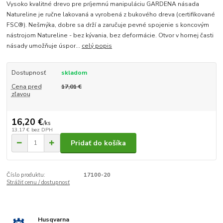
Vysoko kvalitné drevo pre príjemnú manipuláciu GARDENA násada
Natureline je ručne lakovaná a vyrobená z bukového dreva (certifikované
FSC®). Nešmýka, dobre sa drží a zaručuje pevné spojenie s koncovým
nástrojom Natureline - bez kývania, bez deformácie. Otvor v hornej časti
násady umožňuje úspor...
celý popis
Dostupnosť
skladom
Cena pred
17,01 €
zľavou
16,20 €
/
ks
13,17 €
bez DPH
Pridať do košíka
Číslo produktu:
17100-20
Strážiť cenu / dostupnosť
Husqvarna