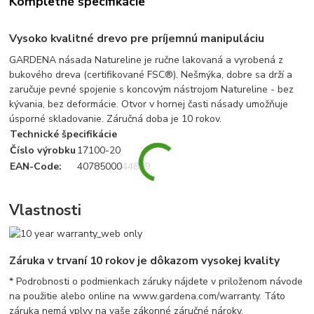
Kompletné špecifikácie
Vysoko kvalitné drevo pre príjemnú manipuláciu
GARDENA násada Natureline je ručne lakovaná a vyrobená z
bukového dreva (certifikované FSC®). Nešmýka, dobre sa drží a
zaručuje pevné spojenie s koncovým nástrojom Natureline - bez
kývania, bez deformácie. Otvor v hornej časti násady umožňuje
úsporné skladovanie. Záručná doba je 10 rokov.
Technické špecifikácie
Číslo výrobku
17100-20
EAN-Code:
4078500044899
Vlastnosti
Záruka v trvaní 10 rokov je dôkazom vysokej kvality
* Podrobnosti o podmienkach záruky nájdete v priloženom návode
na použitie alebo online na www.gardena.com/warranty. Táto
záruka nemá vplyv na vaše zákonné záručné nároky.