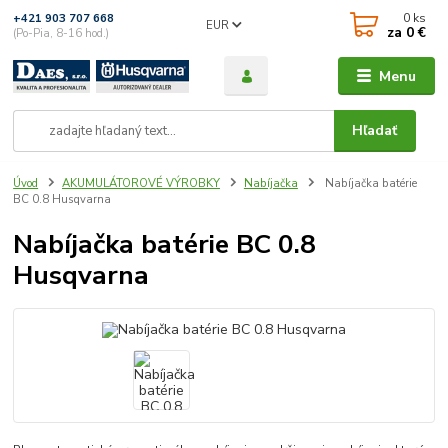
0
ks
+421 903 707 668
EUR
za
0 €
(Po-Pia, 8-16 hod.)
Menu
Hľadať
Úvod
AKUMULÁTOROVÉ VÝROBKY
Nabíjačka
Nabíjačka batérie
BC 0.8 Husqvarna
Nabíjačka batérie BC 0.8
Husqvarna