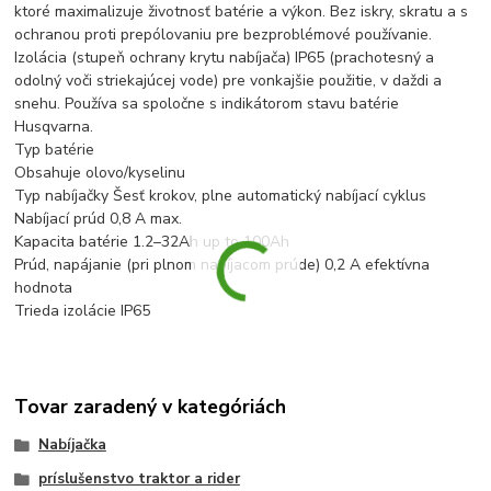
ktoré maximalizuje životnosť batérie a výkon. Bez iskry, skratu a s
ochranou proti prepólovaniu pre bezproblémové používanie.
Izolácia (stupeň ochrany krytu nabíjača) IP65 (prachotesný a
odolný voči striekajúcej vode) pre vonkajšie použitie, v daždi a
snehu.
Používa sa spoločne s indikátorom stavu batérie
Husqvarna.
Typ batérie
Obsahuje olovo/kyselinu
Typ nabíjačky Šesť krokov, plne automatický nabíjací cyklus
Nabíjací prúd 0,8 A max.
Kapacita batérie 1.2–32Ah up to 100Ah
Prúd, napájanie (pri plnom nabíjacom prúde) 0,2 A efektívna
hodnota
Trieda izolácie IP65
Tovar zaradený v kategóriách
Nabíjačka
príslušenstvo traktor a rider