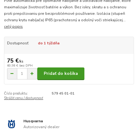
Plne automatická pre optimálne nabíjanie a udržiavacie nabíjanie, ktoré
maximalizuje životnosť batérie a výkon. Bez iskry, skratu a s ochranou
proti prepólovaniu pre bezproblémové používanie. Izolácia (stupeň
ochrany krytu nabíjača) IP65 (prachotesný a odolný voči striekajúcej...
celý popis
Dostupnosť
do 1 týždňa
75 €
/
ks
60,98 €
bez DPH
Pridať do košíka
Číslo produktu:
579 45 01-01
Strážiť cenu / dostupnosť
Husqvarna
Autorizovaný dealer