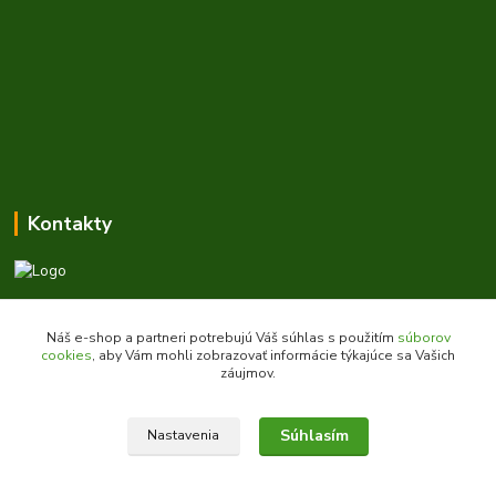
Kontakty
Zákaznícka podpora daes.sk
+421 903 707 668
Náš e-shop a partneri potrebujú Váš súhlas s použitím
súborov
(Po-Pia, 8-16 hod.)
cookies
, aby Vám mohli zobrazovať informácie týkajúce sa Vašich
záujmov.
obchod@daes.sk
Súhlasím
Nastavenia