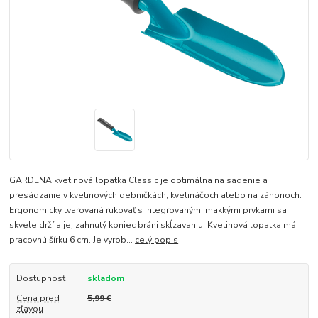
GARDENA kvetinová lopatka Classic je optimálna na sadenie a
presádzanie v kvetinových debničkách, kvetináčoch alebo na záhonoch.
Ergonomicky tvarovaná rukoväť s integrovanými mäkkými prvkami sa
skvele drží a jej zahnutý koniec bráni skĺzavaniu. Kvetinová lopatka má
pracovnú šírku 6 cm. Je vyrob...
celý popis
Dostupnosť
skladom
Cena pred
5,99 €
zľavou