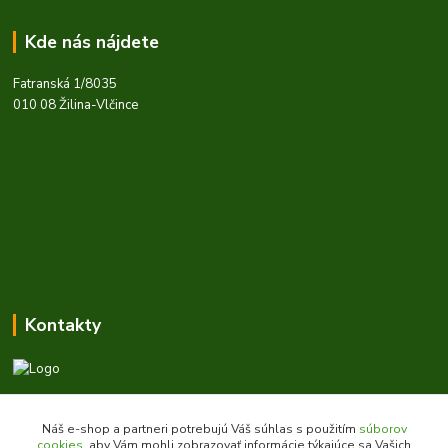
Kde nás nájdete
Fatranská 1/8035
010 08 Žilina-Vlčince
Kontakty
Zákaznícka podpora daes.sk
+421 903 707 668
Náš e-shop a partneri potrebujú Váš súhlas s použitím
súborov
(Po-Pia, 8-16 hod.)
cookies
, aby Vám mohli zobrazovať informácie týkajúce sa Vašich