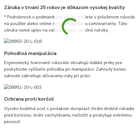
Záruka v trvaní 25 rokov je dôkazom vysokej kvality
* Podrobnosti o podmienkach záruky nájdete v priloženom návode
na použitie alebo online na www.gardena.com/warranty. Táto
záruka nemá vplyv na vaše zákonné záručné nároky.
Pohodlná manipulácia
Ergonomicky tvarované rukoväte obsahujú mäkké prvky pre
poskytnutie vyššieho pohodlia pri manipulácii. Zahnutý koniec
rukoväti zabraňuje skĺzavaniu ruky pri práci.
Ochrana proti korózii
Vysoko kvalitná oceľ s povlakom duroplast chráni drobné náradie
pred koróziou, bráni zachytávaniu nečistôt a poskytuje extrémnu
pevnosť.