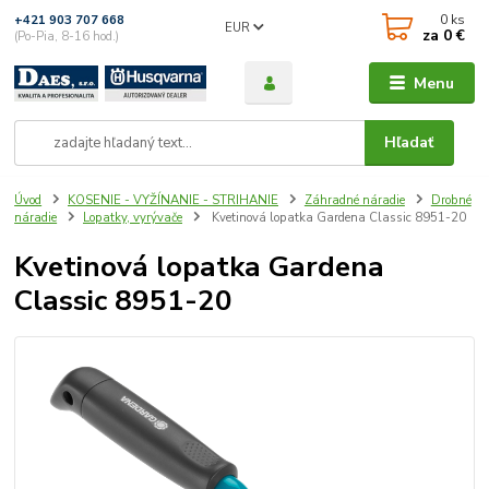
0
ks
+421 903 707 668
EUR
za
0 €
(Po-Pia, 8-16 hod.)
Menu
Hľadať
Úvod
KOSENIE - VYŽÍNANIE - STRIHANIE
Záhradné náradie
Drobné
náradie
Lopatky, vyrývače
Kvetinová lopatka Gardena Classic 8951-20
Kvetinová lopatka Gardena
Classic 8951-20