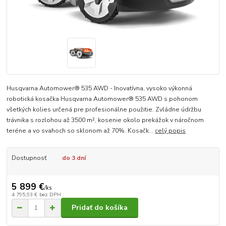
Husqvarna Automower® 535 AWD - Inovatívna, vysoko výkonná
robotická kosačka Husqvarna Automower® 535 AWD s pohonom
všetkých kolies určená pre profesionálne použitie. Zvládne údržbu
trávnika s rozlohou až 3500 m², kosenie okolo prekážok v náročnom
teréne a vo svahoch so sklonom až 70%. Kosačk...
celý popis
Dostupnosť
do 3 dní
5 899 €
/
ks
4 795,93 €
bez DPH
Pridať do košíka