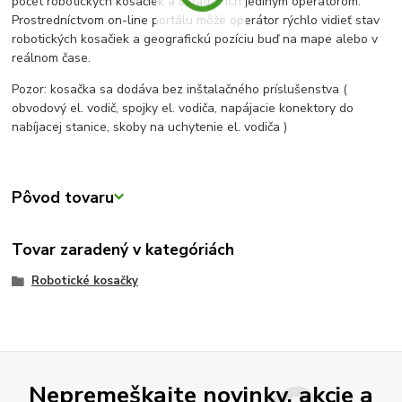
počet robotických kosačiek a ovládať ich jediným operátorom.
Prostredníctvom on-line portálu môže operátor rýchlo vidieť stav
robotických kosačiek a geografickú pozíciu buď na mape alebo v
reálnom čase.
Pozor: kosačka sa dodáva bez inštalačného príslušenstva (
obvodový el. vodič, spojky el. vodiča, napájacie konektory do
nabíjacej stanice, skoby na uchytenie el. vodiča )
Pôvod tovaru
Tovar zaradený v kategóriách
Robotické kosačky
Nepremeškajte novinky, akcie a