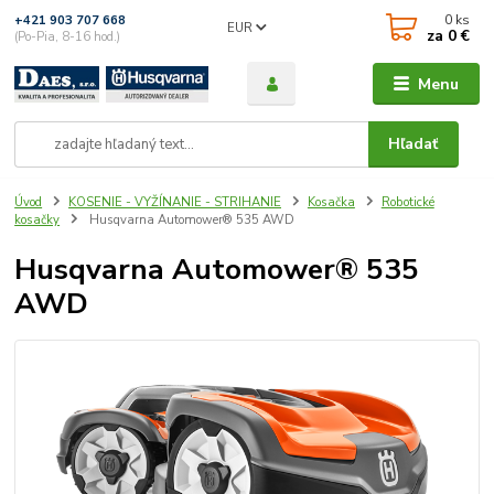
0
ks
+421 903 707 668
EUR
za
0 €
(Po-Pia, 8-16 hod.)
Menu
Hľadať
Úvod
KOSENIE - VYŽÍNANIE - STRIHANIE
Kosačka
Robotické
kosačky
Husqvarna Automower® 535 AWD
Husqvarna Automower® 535
AWD