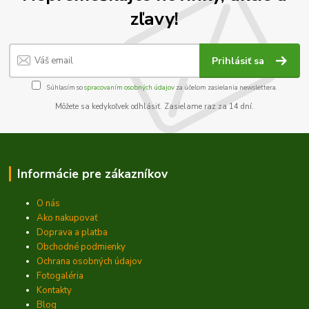
zľavy!
Prihlásiť sa
Súhlasím so
spracovaním osobných údajov
za účelom zasielania newslettera.
Môžete sa kedykoľvek odhlásiť. Zasielame raz za 14 dní.
Informácie pre zákazníkov
O nás
Ako nakupovať
Doprava a platba
Obchodné podmienky
Ochrana osobných údajov
Fotogaléria
Kontakty
Blog