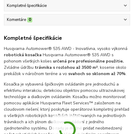
Kompletné špecifikácie
Komentáre
0
Kompletné špecifikácie
Husqvarna Automower® 535 AWD - Inovatívna, vysoko výkonná
robotická kosačka
Husqvarna Automower® 535 AWD s
pohonom všetkých kolies
určená pre profesionálne použitie.
Zvládne údržbu
trávnika s rozlohou až 3500 m²
, kosenie okolo
prekážok v náročnom teréne a vo
svahoch so sklonom až 70%
.
Kosačka je vybavená špičkovým ovládaním pre jednoduchú a
efektívnu interakciu, detekciou objektov pomocou ultrazvukovej
technológie a diaľkovým ovládaním. Kosačku možno monitorovať
pomocou aplikácie Husqvarna Fleet Services™ založenom na
cloudovom riešení, ktorý poskytuje operátorovi kompletný prehľad
o všetkých robotických kosačkách inštalovaných na jednotlivých
trávnikoch a ich plnom diaľkovom ovládaní z jedného
zjednoteného systému. Do rady je možné pridať neobmedzený