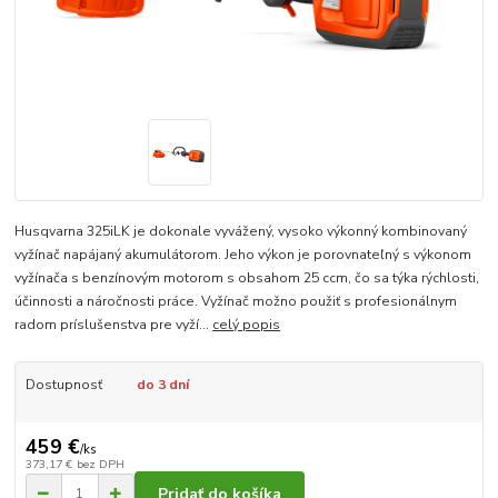
Husqvarna 325iLK je dokonale vyvážený, vysoko výkonný kombinovaný
vyžínač napájaný akumulátorom. Jeho výkon je porovnateľný s výkonom
vyžínača s benzínovým motorom s obsahom 25 ccm, čo sa týka rýchlosti,
účinnosti a náročnosti práce. Vyžínač možno použiť s profesionálnym
radom príslušenstva pre vyží...
celý popis
Dostupnosť
do 3 dní
459 €
/
ks
373,17 €
bez DPH
Pridať do košíka