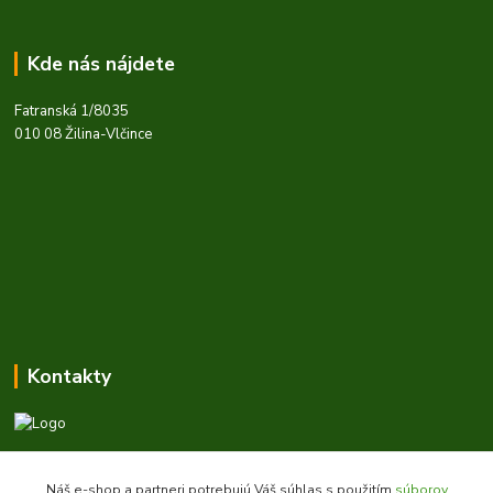
Kde nás nájdete
Fatranská 1/8035
010 08 Žilina-Vlčince
Kontakty
Zákaznícka podpora daes.sk
+421 903 707 668
Náš e-shop a partneri potrebujú Váš súhlas s použitím
súborov