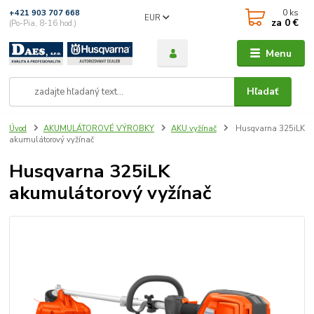
0
ks
+421 903 707 668
EUR
za
0 €
(Po-Pia, 8-16 hod.)
Menu
Hľadať
Úvod
AKUMULÁTOROVÉ VÝROBKY
AKU vyžínač
Husqvarna 325iLK
akumulátorový vyžínač
Husqvarna 325iLK
akumulátorový vyžínač