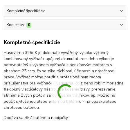
Kompletné špecifikácie
Komentáre
0
Kompletné špecifikácie
Husqvarna 325iLK je dokonale vyvážený, vysoko výkonný
kombinovaný vyžínač napájaný akumulátorom. Jeho výkon je
porovnateľný s výkonom vyžínača s benzínovým motorom s
obsahom 25 ccm, čo sa týka rýchlosti, účinnosti a náročnosti
práce. Vyžínač možno použiť s profesionálnym radom
príslušenstva pre vyžínače Husqvarna, čo z neho robí mimoriadne
flexibilný viacúčelový nástroj pre kosenie trávy
, prerezávanie,
strihanie živých plotov, zarovnávanie trávnikov, ap. Možno ho
použiť s vloženou alebo externou batériou - na opasku alebo
chrbtovou batériou.
Dodáva sa BEZ batérie a nabíjačky.