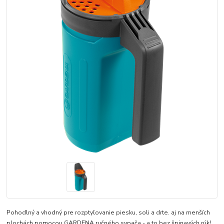
Pohodlný a vhodný pre rozptyľovanie piesku, soli a drte. aj na menších
plochách pomocou GARDENA ručného sypača - a to bez špinavých rúk!