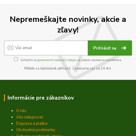
Nepremeškajte novinky, akcie a
zľavy!
Prihlásiť sa
Súhlasím so
spracovaním osobných údajov
za účelom zasielania newslettera.
Môžete sa kedykoľvek odhlásiť. Zasielame raz za 14 dní.
Informácie pre zákazníkov
O nás
Ako nakupovať
Doprava a platba
Obchodné podmienky