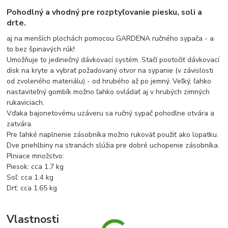
Pohodlný a vhodný pre rozptyľovanie piesku, soli a
drte.
aj na menších plochách pomocou GARDENA ručného sypača - a
to bez špinavých rúk!
Umožňuje to jedinečný dávkovací systém. Stačí pootočiť dávkovací
disk na kryte a vybrať požadovaný otvor na sypanie (v závislosti
od zvoleného materiálu) - od hrubého až po jemný. Veľký, ľahko
nastaviteľný gombík možno ľahko ovládať aj v hrubých zimných
rukaviciach.
Vďaka bajonetovému uzáveru sa ručný sypač pohodlne otvára a
zatvára.
Pre ľahké naplnenie zásobníka možno rukoväť použiť ako lopatku.
Dve priehlbiny na stranách slúžia pre dobré uchopenie zásobníka.
Plniace množstvo:
Piesok: cca 1.7 kg
Soľ: cca 1.4 kg
Drť: cca 1.65 kg
Vlastnosti