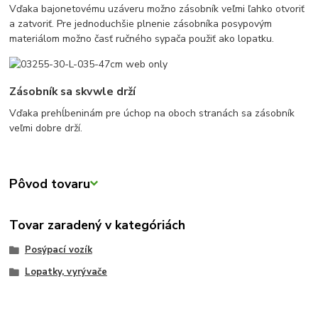
Vďaka bajonetovému uzáveru možno zásobník veľmi ľahko otvoriť
a zatvoriť. Pre jednoduchšie plnenie zásobníka posypovým
materiálom možno časť ručného sypača použiť ako lopatku.
Zásobník sa skvwle drží
Vďaka prehĺbeninám pre úchop na oboch stranách sa zásobník
veľmi dobre drží.
Pôvod tovaru
Tovar zaradený v kategóriách
Posýpací vozík
Lopatky, vyrývače