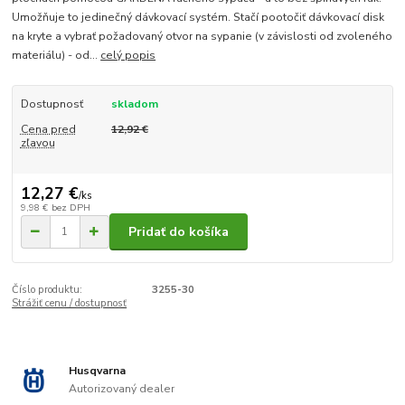
Umožňuje to jedinečný dávkovací systém. Stačí pootočiť dávkovací disk
na kryte a vybrať požadovaný otvor na sypanie (v závislosti od zvoleného
materiálu) - od...
celý popis
Dostupnosť
skladom
Cena pred
12,92 €
zľavou
12,27 €
/
ks
9,98 €
bez DPH
Pridať do košíka
Číslo produktu:
3255-30
Strážiť cenu / dostupnosť
Husqvarna
Autorizovaný dealer