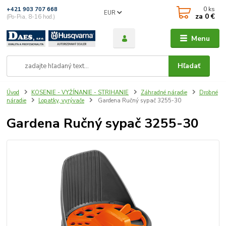
0
ks
+421 903 707 668
EUR
za
0 €
(Po-Pia, 8-16 hod.)
Menu
Hľadať
Úvod
KOSENIE - VYŽÍNANIE - STRIHANIE
Záhradné náradie
Drobné
náradie
Lopatky, vyrývače
Gardena Ručný sypač 3255-30
Gardena Ručný sypač 3255-30