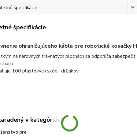
etné špecifikácie
tné špecifikácie
vnenie ohraničujúceho kábla pre robotické kosačky 
kým na nerovných trávnatých plochách sa odporúča zabezpečiť oh
stiach.
ahuje 100 plastových skôb.- držiakov
zaradený v kategóriách
ušenstvo pre