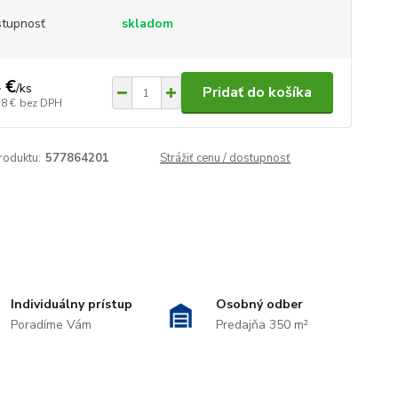
tupnosť
skladom
 €
/
ks
Pridať do košíka
38 €
bez DPH
roduktu:
577864201
Strážiť cenu / dostupnosť
Individuálny prístup
Osobný odber
Poradíme Vám
Predajňa 350 m²