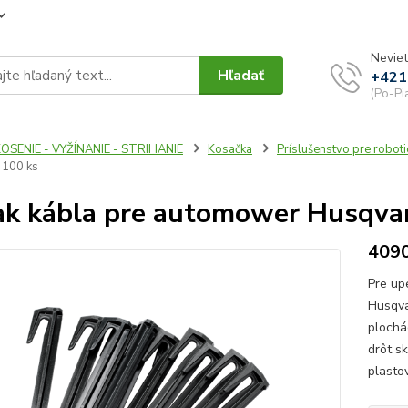
Neviet
Hľadať
+421
(Po-Pi
OSENIE - VYŽÍNANIE - STRIHANIE
Kosačka
Príslušenstvo pre roboti
 100 ks
ak kábla pre automower Husqva
409
Pre up
Husqva
plochá
drôt s
plasto