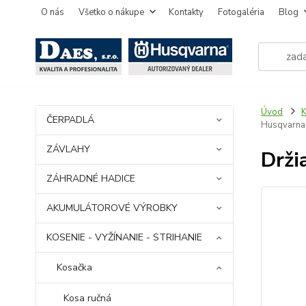
O nás
Všetko o nákupe
Kontakty
Fotogaléria
Blog
Úvod
K
ČERPADLÁ
Husqvarna
ZÁVLAHY
Drži
ZÁHRADNÉ HADICE
AKUMULÁTOROVÉ VÝROBKY
KOSENIE - VYŽÍNANIE - STRIHANIE
Kosačka
Kosa ručná