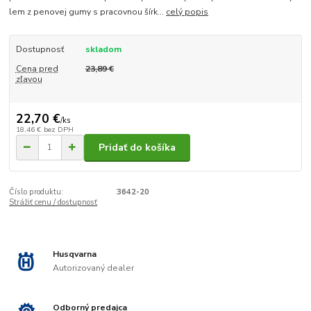
lem z penovej gumy s pracovnou šírk...
celý popis
Dostupnosť
skladom
Cena pred
23,89 €
zľavou
22,70 €
/
ks
18,46 €
bez DPH
Pridať do košíka
Číslo produktu:
3642-20
Strážiť cenu / dostupnosť
Husqvarna
Autorizovaný dealer
Odborný predajca