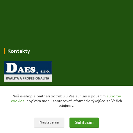
Kontakty
Zákaznícka podpora daes.sk
+421 903 707 668
Náš e-shop a partneri potrebujú Váš súhlas s použitím
súborov
(Po-Pia, 8-16 hod.)
cookies
, aby Vám mohli zobrazovať informácie týkajúce sa Vašich
záujmov.
obchod@daes.sk
Súhlasím
Nastavenia