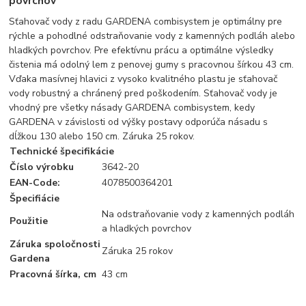
povrchov
Sťahovač vody z radu GARDENA combisystem je optimálny pre
rýchle a pohodlné odstraňovanie vody z kamenných podláh alebo
hladkých povrchov. Pre efektívnu prácu a optimálne výsledky
čistenia má odolný lem z penovej gumy s pracovnou šírkou 43 cm.
Vďaka masívnej hlavici z vysoko kvalitného plastu je sťahovač
vody robustný a chránený pred poškodením. Sťahovač vody je
vhodný pre všetky násady GARDENA combisystem, kedy
GARDENA v závislosti od výšky postavy odporúča násadu s
dĺžkou 130 alebo 150 cm. Záruka 25 rokov.
Technické špecifikácie
Číslo výrobku
3642-20
EAN-Code:
4078500364201
Špecifiácie
Na odstraňovanie vody z kamenných podláh
Použitie
a hladkých povrchov
Záruka spoločnosti
Záruka 25 rokov
Gardena
Pracovná šírka, cm
43 cm