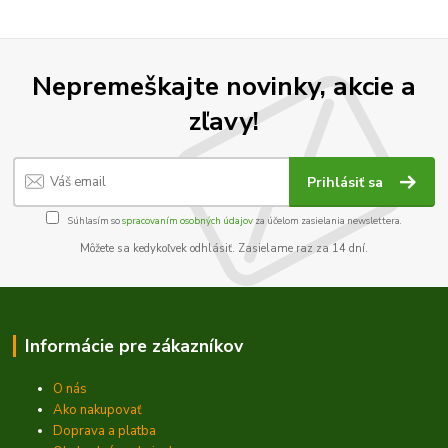
Nepremeškajte novinky, akcie a
zľavy!
Prihlásiť sa
Súhlasím so
spracovaním osobných údajov
za účelom zasielania newslettera.
Môžete sa kedykoľvek odhlásiť. Zasielame raz za 14 dní.
Informácie pre zákazníkov
O nás
Ako nakupovať
Doprava a platba