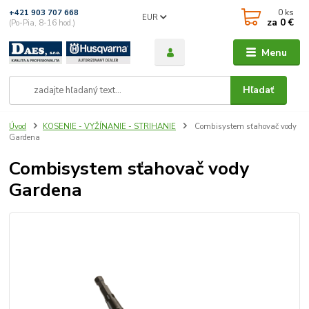
0
ks
+421 903 707 668
EUR
za
0 €
(Po-Pia, 8-16 hod.)
Menu
Hľadať
Úvod
KOSENIE - VYŽÍNANIE - STRIHANIE
Combisystem sťahovač vody
Gardena
Combisystem sťahovač vody
Gardena