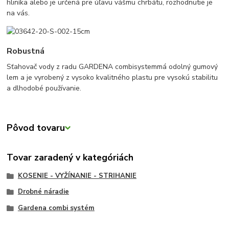
hliníka alebo je určená pre úľavu vášmu chrbátu, rozhodnutie je
na vás.
Robustná
Sťahovač vody z radu GARDENA combisystemmá odolný gumový
lem a je vyrobený z vysoko kvalitného plastu pre vysokú stabilitu
a dlhodobé používanie.
Pôvod tovaru
Tovar zaradený v kategóriách
KOSENIE - VYŽÍNANIE - STRIHANIE
Drobné náradie
Gardena combi systém