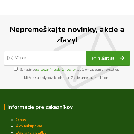
Nepremeškajte novinky, akcie a
zľavy!
Prihlásiť sa
Súhlasím so
spracovaním osobných údajov
za účelom zasielania newslettera.
Môžete sa kedykoľvek odhlásiť. Zasielame raz za 14 dní.
Informácie pre zákazníkov
O nás
Ako nakupovať
Doprava a platba