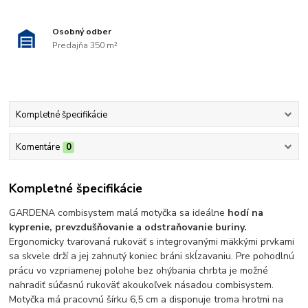
Osobný odber
Predajňa 350 m²
Kompletné špecifikácie
Komentáre
0
Kompletné špecifikácie
GARDENA combisystem malá motyčka sa ideálne
hodí na
kyprenie, prevzdušňovanie a odstraňovanie buriny.
Ergonomicky tvarovaná rukoväť s integrovanými mäkkými prvkami
sa skvele drží a jej zahnutý koniec bráni skĺzavaniu. Pre pohodlnú
prácu vo vzpriamenej polohe bez ohýbania chrbta je možné
nahradiť súčasnú rukoväť akoukoľvek násadou combisystem.
Motyčka má pracovnú šírku 6,5 cm a disponuje troma hrotmi na