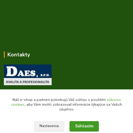
Kontakty
Zákaznícka podpora daes.sk
+421 903 707 668
Náš e-shop a partneri potrebujú Váš súhlas s použitím
súborov
(Po-Pia, 8-16 hod.)
cookies
, aby Vám mohli zobrazovať informácie týkajúce sa Vašich
záujmov.
obchod@daes.sk
Súhlasím
Nastavenia