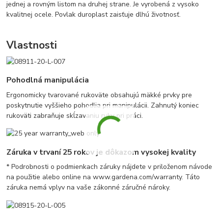
jednej a rovným listom na druhej strane. Je vyrobená z vysoko
kvalitnej ocele. Povlak duroplast zaisťuje dlhú životnosť.
Vlastnosti
Pohodlná manipulácia
Ergonomicky tvarované rukoväte obsahujú mäkké prvky pre
poskytnutie vyššieho pohodlia pri manipulácii. Zahnutý koniec
rukoväti zabraňuje skĺzavaniu ruky pri práci.
Záruka v trvaní 25 rokov je dôkazom vysokej kvality
* Podrobnosti o podmienkach záruky nájdete v priloženom návode
na použitie alebo online na www.gardena.com/warranty. Táto
záruka nemá vplyv na vaše zákonné záručné nároky.