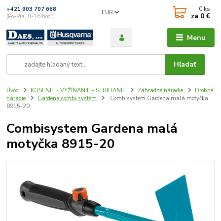
0
ks
+421 903 707 668
EUR
za
0 €
(Po-Pia, 8-16 hod.)
Menu
Hľadať
Úvod
KOSENIE - VYŽÍNANIE - STRIHANIE
Záhradné náradie
Drobné
náradie
Gardena combi systém
Combisystem Gardena malá motyčka
8915-20
Combisystem Gardena malá
motyčka 8915-20