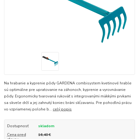
Na hrabanie a kyprenie pôdy GARDENA combisystem kvetinové hrable
sú optimálne pre upratovanie na záhonoch, kyprenie a vyrovnávanie
pôdy. Ergonomicky tvarovaná rukoväť s integrovanými mäkkými prvkami
sa skvele drží a jej zahnutý koniec bráni skĺzavaniu. Pre pohodlnú prácu
vo vzpriamenej polohe b...
celý popis
Dostupnosť
skladom
Cena pred
16,40 €