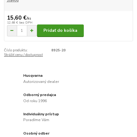
zľavou
15,60 €
/
ks
12,68 €
bez DPH
Pridať do košíka
Číslo produktu:
8925-20
Strážiť cenu / dostupnosť
Husqvarna
Autorizovaný dealer
Odborný predajca
Od roku 1996
Individuálny prístup
Poradíme Vám
Osobný odber