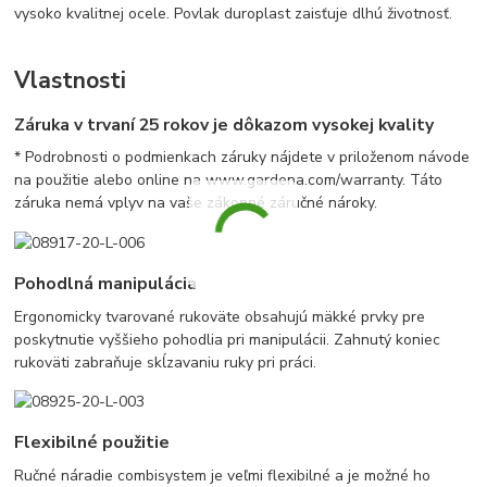
vysoko kvalitnej ocele. Povlak duroplast zaisťuje dlhú životnosť.
Vlastnosti
Záruka v trvaní 25 rokov je dôkazom vysokej kvality
* Podrobnosti o podmienkach záruky nájdete v priloženom návode
na použitie alebo online na www.gardena.com/warranty. Táto
záruka nemá vplyv na vaše zákonné záručné nároky.
Pohodlná manipulácia
Ergonomicky tvarované rukoväte obsahujú mäkké prvky pre
poskytnutie vyššieho pohodlia pri manipulácii. Zahnutý koniec
rukoväti zabraňuje skĺzavaniu ruky pri práci.
Flexibilné použitie
Ručné náradie combisystem je veľmi flexibilné a je možné ho