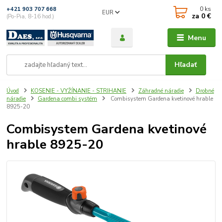
0
ks
+421 903 707 668
EUR
za
0 €
(Po-Pia, 8-16 hod.)
Menu
Hľadať
Úvod
KOSENIE - VYŽÍNANIE - STRIHANIE
Záhradné náradie
Drobné
náradie
Gardena combi systém
Combisystem Gardena kvetinové hrable
8925-20
Combisystem Gardena kvetinové
hrable 8925-20