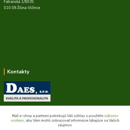
Fatranská 1/8035
010 08 Žilina-Vlčince
Kontakty
Zákaznícka podpora daes.sk
+421 903 707 668
Náš e-shop a partneri potrebujú Váš súhlas s použitím
súborov
(Po-Pia, 8-16 hod.)
cookies
, aby Vám mohli zobrazovať informácie týkajúce sa Vašich
záujmov.