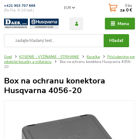
0
ks
+421 903 707 668
EUR
za
0 €
(Po-Pia, 8-16 hod.)
Menu
Hľadať
Úvod
KOSENIE - VYŽÍNANIE - STRIHANIE
Kosačka
Príslušenstvo pre
robotické kosačky a inštaláciu
Box na ochranu konektora Husqvarna 4056-
20
Box na ochranu konektora
Husqvarna 4056-20