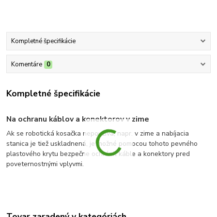
Kompletné špecifikácie
Komentáre
0
Kompletné špecifikácie
Na ochranu káblov a konektorov v zime
Ak se robotická kosačka nepoužíva, napr. v zime a nabíjacia
stanica je tiež uskladnená, je možné pomocou tohoto pevného
plastového krytu bezpečne ochrániť káble a konektory pred
poveternostnými vplyvmi.
Tovar zaradený v kategóriách