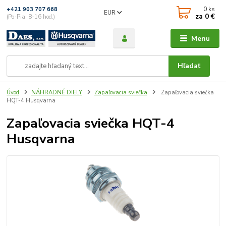
0
ks
+421 903 707 668
EUR
za
0 €
(Po-Pia, 8-16 hod.)
Menu
Hľadať
Úvod
NÁHRADNÉ DIELY
Zapaľovacia sviečka
Zapaľovacia sviečka
HQT-4 Husqvarna
Zapaľovacia sviečka HQT-4
Husqvarna