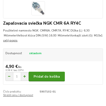
Zapaľovacia sviečka NGK CMR 6A RY4C
Použitelné namiesto NGK: CMR6A, CMR7A, RY4C Dlžka (L) 6,30
MilimeterVelkost klúca DIN (SW) 16,00 MilimeteVonkajší závit (G) M10x1
celý popis
Dostupnosť
skladom
4,90 €
/
ks
3,98 €
bez DPH
Pridať do košíka
Číslo produktu:
5907102-01
Strážiť cenu / dostupnosť