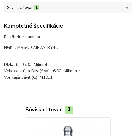
Súvisiaci tovar
1
Kompletné špecifikácie
Použitelné namiesto
NGK: CMR6A, CMR7A, RY4C
Dlžka (L) 6,30 Milimeter
Velkost klúca DIN (SW) 16,00 Milimete
Vonkajší závit (G) M10x1
Súvisiaci tovar
1