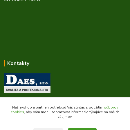
Kontakty
Zákaznícka podpora daes.sk
+421 903 707 668
Náš e-shop a partneri potrebujú Váš súhlas s použitím
súborov
(Po-Pia, 8-16 hod.)
cookies
, aby Vám mohli zobrazovať informácie týkajúce sa Vašich
záujmov.
obchod@daes.sk