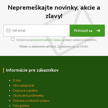
Nepremeškajte novinky, akcie a
zľavy!
Prihlásiť sa
Súhlasím so
spracovaním osobných údajov
za účelom zasielania newslettera.
Môžete sa kedykoľvek odhlásiť. Zasielame raz za 14 dní.
Informácie pre zákazníkov
O nás
Ako nakupovať
Doprava a platba
Obchodné podmienky
Ochrana osobných údajov
Fotogaléria