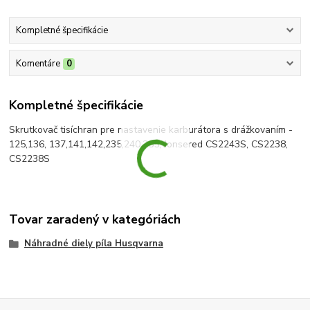
Kompletné špecifikácie
Komentáre
0
Kompletné špecifikácie
Skrutkovač tisíchran pre nastavenie karburátora s drážkovaním -
125,136, 137,141,142,235,240,255, Jonsered CS2243S, CS2238,
CS2238S
Tovar zaradený v kategóriách
Náhradné diely píla Husqvarna