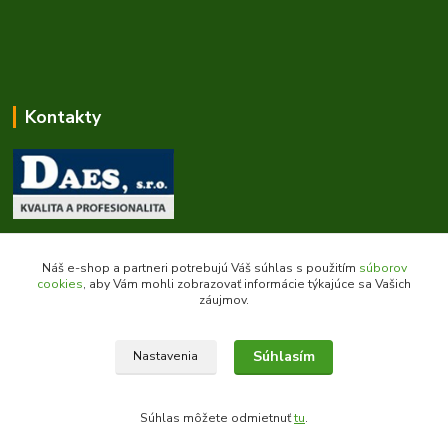
Kontakty
Zákaznícka podpora daes.sk
+421 903 707 668
Náš e-shop a partneri potrebujú Váš súhlas s použitím
súborov
(Po-Pia, 8-16 hod.)
cookies
, aby Vám mohli zobrazovať informácie týkajúce sa Vašich
záujmov.
obchod@daes.sk
Súhlasím
Nastavenia
Súhlas môžete odmietnuť
tu
.
Vytvorené na
Eshop-rychlo.sk