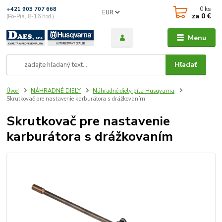
0
ks
+421 903 707 668
EUR
za
0 €
(Po-Pia, 8-16 hod.)
Menu
Hľadať
Úvod
NÁHRADNÉ DIELY
Náhradné diely píla Husqvarna
Skrutkovač pre nastavenie karburátora s drážkovaním
Skrutkovač pre nastavenie
karburátora s drážkovaním