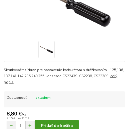
Skrutkovač tisíchran pre nastavenie karburátora s drážkovaním - 125,136,
137,141,142,235,240,255, Jonsered CS2243S, CS2238, CS2238S
celý
popis
Dostupnosť
skladom
8,80 €
/
ks
7,15 €
bez DPH
Pridať do košíka