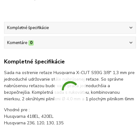
Kompletné špecifikácie
Komentáre
0
Kompletné špecifikácie
Sada na ostrenie reťaze Husqvarna X-CUT S93G 3/8″ 1,3 mm
pre
jednoduché udržovanie stále nabrúsenej reťaze. So správne
nabrúsenou reťazou bude vaša práca jednoduchšia a
bezpečnejšia. Kompletná sada s rukoväťou, kombinovanou
mierkou, 2 okrúhlymi pilníkmi Ø 4,0 mm a 1 plochým pilníkom 6mm
Vhodné pre :
Husqvarna 418EL, 420EL
Husqvarna 236, 120, 130, 135