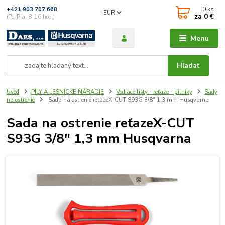
0
ks
+421 903 707 668
EUR
za
0 €
(Po-Pia, 8-16 hod.)
Menu
Hľadať
Úvod
PÍLY A LESNÍCKÉ NÁRADIE
Vodiace lišty - reťaze - pilníky
Sady
na ostrenie
Sada na ostrenie reťazeX-CUT S93G 3/8″ 1,3 mm Husqvarna
Sada na ostrenie reťazeX-CUT
S93G 3/8″ 1,3 mm Husqvarna