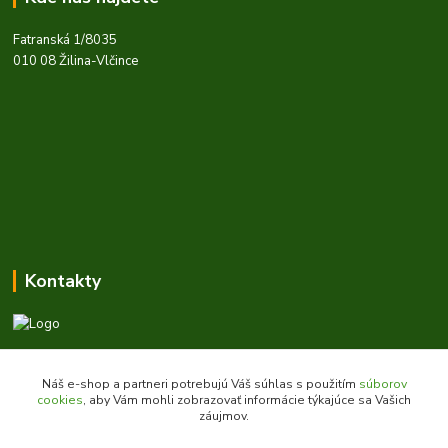
Fatranská 1/8035
010 08 Žilina-Vlčince
Kontakty
Zákaznícka podpora daes.sk
+421 903 707 668
Náš e-shop a partneri potrebujú Váš súhlas s použitím
súborov
(Po-Pia, 8-16 hod.)
cookies
, aby Vám mohli zobrazovať informácie týkajúce sa Vašich
záujmov.
obchod@daes.sk