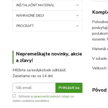
INŠTALAČNÝ MATERIÁL
Komple
NÁHRADNÉ DIELY
Pohodlne 
PROCRAFT
poskytujú
povlakom 
nosenie. 
Materiál 
Nepremeškajte novinky, akcie
V súlade
a zľavy!
Veľkosti 
Môžete sa kedykoľvek odhlásiť.
Zasielame raz za 14 dní.
Prihlásiť sa
Pôvod 
Súhlasím so
spracovaním osobných údajov
za
účelom zasielania newslettera.