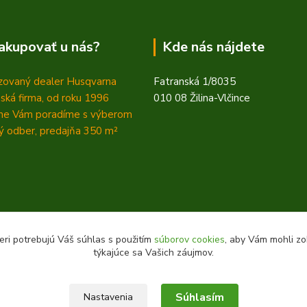
akupovať u nás?
Kde nás nájdete
zovaný dealer Husqvarna
Fatranská 1/8035
ská firma, od roku 1996
010 08 Žilina-Vlčince
ne Vám poradíme s výberom
 odber, predajňa 350
m²
eri potrebujú Váš súhlas s použitím
súborov cookies
, aby Vám mohli zo
týkajúce sa Vašich záujmov.
Súhlasím
Nastavenia