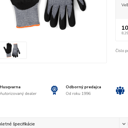
Veľ
10
8,29
Číslo p
Husqvarna
Odborný predajca
Autorizovaný dealer
Od roku 1996
etné špecifikácie