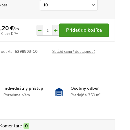
kosť
,20 €
/
ks
Pridať do košíka
 €
bez DPH
roduktu:
5298803-10
Strážiť cenu / dostupnosť
Individuálny prístup
Osobný odber
Poradíme Vám
Predajňa 350 m²
Komentáre
0