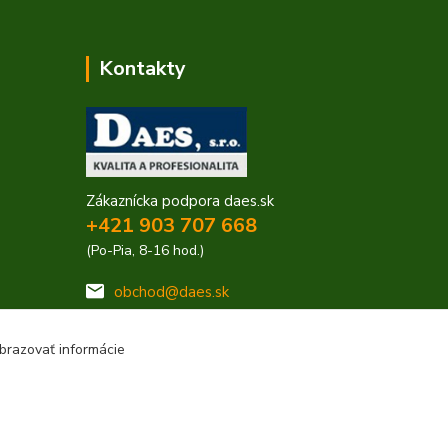
Kontakty
Zákaznícka podpora daes.sk
+421 903 707 668
(Po-Pia, 8-16 hod.)
obchod@daes.sk
brazovať informácie
Vytvorené na
Eshop-rychlo.sk