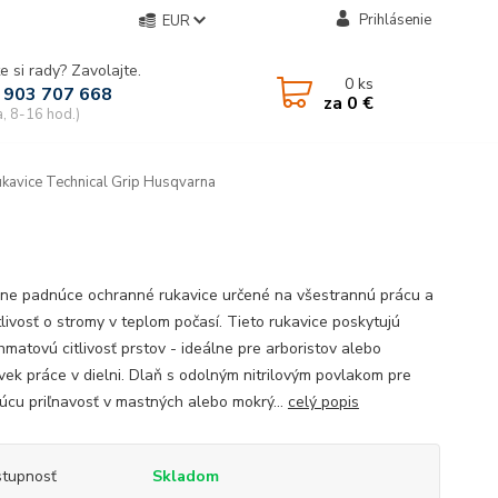
Prihlásenie
EUR
e si rady? Zavolajte.
0
ks
 903 707 668
za
0 €
a, 8-16 hod.)
kavice Technical Grip Husqvarna
ne padnúce ochranné rukavice určené na všestrannú prácu a
tlivosť o stromy v teplom počasí. Tieto rukavice poskytujú
hmatovú citlivosť prstov - ideálne pre arboristov alebo
vek práce v dielni. Dlaň s odolným nitrilovým povlakom pre
júcu priľnavosť v mastných alebo mokrý...
celý popis
tupnosť
Skladom