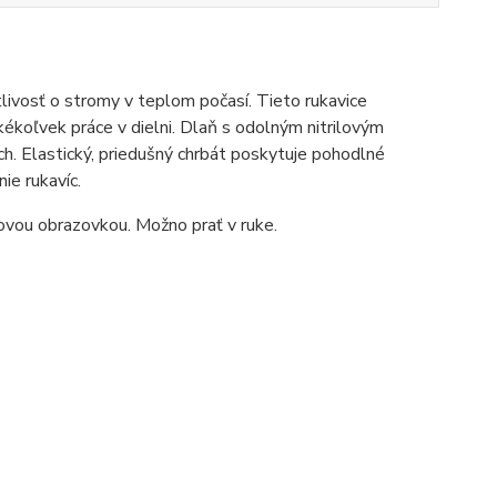
livosť o stromy v teplom počasí. Tieto rukavice
kékoľvek práce v dielni. Dlaň s odolným nitrilovým
. Elastický, priedušný chrbát poskytuje pohodlné
ie rukavíc.
kovou obrazovkou. Možno prať v ruke.