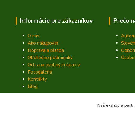
Informácie pre zákazníkov
Prečo n
O nás
Autori
Ako nakupovať
Sloven
Doprava a platba
Odbor
Obchodné podmienky
Osobný
Ochrana osobných údajov
Fotogaléria
Kontakty
Blog
Náš e-shop a partn