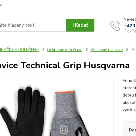
Neviet
Hľadať
+421
(Po-Pi
HRAČKY A OBLEČENIE
Ochranné oblečenie
Pracovné rukavice
Ru
vice Technical Grip Husqvarna
Pohodl
staros
dobrú 
akékoľ
vynika
Dos