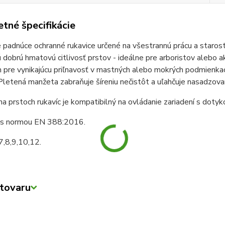
tné špecifikácie
padnúce ochranné rukavice určené na všestrannú prácu a starost
 dobrú hmatovú citlivosť prstov - ideálne pre arboristov alebo a
pre vynikajúcu priľnavosť v mastných alebo mokrých podmienkach
Pletená manžeta zabraňuje šíreniu nečistôt a uľahčuje nasadzovan
na prstoch rukavíc je kompatibilný na ovládanie zariadení s doty
 s normou EN 388:2016.
7,8,9,10,12.
tovaru