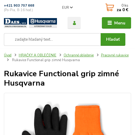
0
ks
+421 903 707 668
EUR
za
0 €
(Po-Pia, 8-16 hod.)
Menu
Hľadať
Úvod
HRAČKY A OBLEČENIE
Ochranné oblečenie
Pracovné rukavice
Rukavice Functional grip zimné Husqvarna
Rukavice Functional grip zimné
Husqvarna