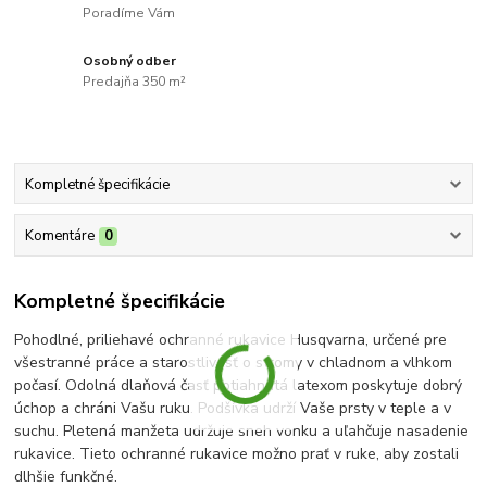
Poradíme Vám
Osobný odber
Predajňa 350 m²
Kompletné špecifikácie
Komentáre
0
Kompletné špecifikácie
Pohodlné, priliehavé ochranné rukavice Husqvarna, určené pre
všestranné práce a starostlivosť o stromy v chladnom a vlhkom
počasí. Odolná dlaňová časť potiahnutá latexom poskytuje dobrý
úchop a chráni Vašu ruku. Podšívka udrží Vaše prsty v teple a v
suchu. Pletená manžeta udržuje sneh vonku a uľahčuje nasadenie
rukavice. Tieto ochranné rukavice možno prať v ruke, aby zostali
dlhšie funkčné.