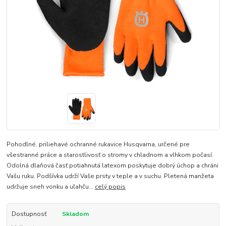
Pohodlné, priliehavé ochranné rukavice Husqvarna, určené pre
všestranné práce a starostlivosť o stromy v chladnom a vlhkom počasí.
Odolná dlaňová časť potiahnutá latexom poskytuje dobrý úchop a chráni
Vašu ruku. Podšívka udrží Vaše prsty v teple a v suchu. Pletená manžeta
udržuje sneh vonku a uľahču...
celý popis
Dostupnosť
Skladom