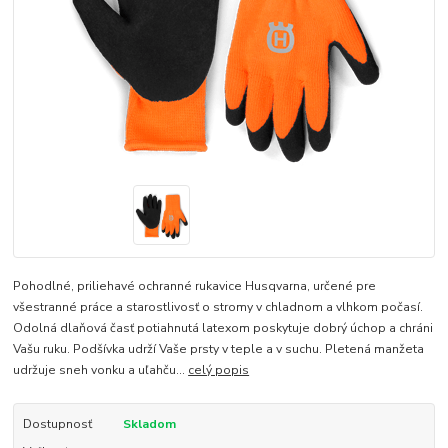
Pohodlné, priliehavé ochranné rukavice Husqvarna, určené pre
všestranné práce a starostlivosť o stromy v chladnom a vlhkom počasí.
Odolná dlaňová časť potiahnutá latexom poskytuje dobrý úchop a chráni
Vašu ruku. Podšívka udrží Vaše prsty v teple a v suchu. Pletená manžeta
udržuje sneh vonku a uľahču...
celý popis
Dostupnosť
Skladom