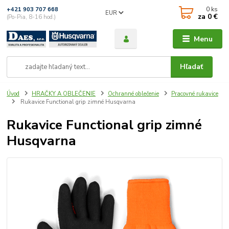
0
ks
+421 903 707 668
EUR
za
0 €
(Po-Pia, 8-16 hod.)
Menu
Hľadať
Úvod
HRAČKY A OBLEČENIE
Ochranné oblečenie
Pracovné rukavice
Rukavice Functional grip zimné Husqvarna
Rukavice Functional grip zimné
Husqvarna