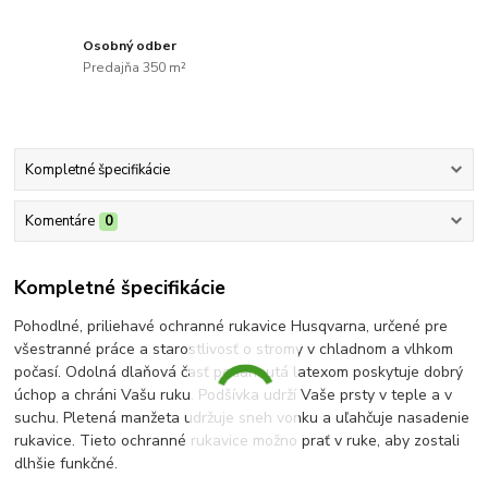
Osobný odber
Predajňa 350 m²
Kompletné špecifikácie
Komentáre
0
Kompletné špecifikácie
Pohodlné, priliehavé ochranné rukavice Husqvarna, určené pre
všestranné práce a starostlivosť o stromy v chladnom a vlhkom
počasí. Odolná dlaňová časť potiahnutá latexom poskytuje dobrý
úchop a chráni Vašu ruku. Podšívka udrží Vaše prsty v teple a v
suchu. Pletená manžeta udržuje sneh vonku a uľahčuje nasadenie
rukavice. Tieto ochranné rukavice možno prať v ruke, aby zostali
dlhšie funkčné.