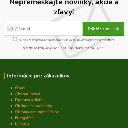
Nepremeškajte novinky, akcie a
zľavy!
Prihlásiť sa
Súhlasím so
spracovaním osobných údajov
za účelom zasielania newslettera.
Môžete sa kedykoľvek odhlásiť. Zasielame raz za 14 dní.
Informácie pre zákazníkov
O nás
Ako nakupovať
Doprava a platba
Obchodné podmienky
Ochrana osobných údajov
Fotogaléria
Kontakty