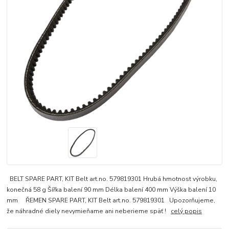
BELT SPARE PART, KIT Belt art.no. 579819301 Hrubá hmotnost výrobku,
konečná 58 g Šířka balení 90 mm Délka balení 400 mm Výška balení 10
mm ŘEMEN SPARE PART, KIT Belt art.no. 579819301 Upozorňujeme,
že náhradné diely nevymieňame ani neberieme späť !
celý popis