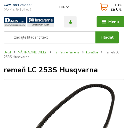
0
ks
+421 903 707 668
EUR
za
0 €
(Po-Pia, 8-16 hod.)
Menu
Hľadať
Úvod
NÁHRADNÉ DIELY
náhradné remene
kosačka
remeň LC
253S Husqvarna
remeň LC 253S Husqvarna