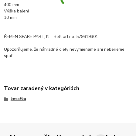
400 mm
Výška balení
10 mm
ŘEMEN SPARE PART, KIT Belt art.no. 579819301
Upozorňujeme, že náhradné diely nevymieňame ani neberieme
späť !
Tovar zaradený v kategóriách
kosačka