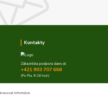
Kontakty
Zákaznícka podpora daes.sk
+421 903 707 668
(Po-Pia, 8-16 hod.)
obchod@daes.sk
brazovať informácie