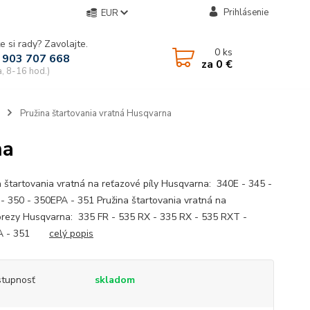
Prihlásenie
EUR
e si rady? Zavolajte.
0
ks
 903 707 668
za
0 €
a, 8-16 hod.)
Pružina štartovania vratná Husqvarna
na
a štartovania vratná na reťazové píly Husqvarna: 340E - 345 -
- 350 - 350EPA - 351 Pružina štartovania vratná na
orezy Husqvarna: 335 FR - 535 RX - 335 RX - 535 RXT -
PA - 351
celý popis
tupnosť
skladom