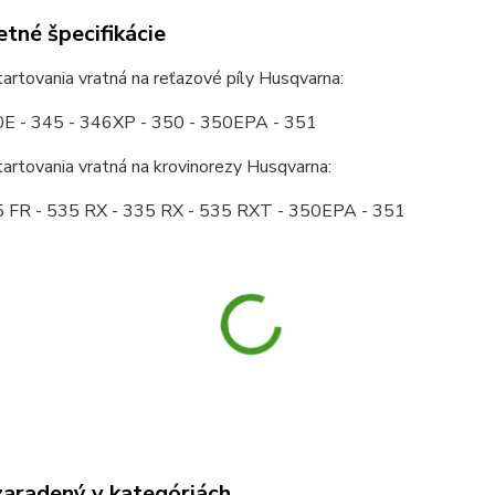
tné špecifikácie
tartovania vratná na reťazové píly Husqvarna:
E - 345 - 346XP - 350 - 350EPA - 351
tartovania vratná na krovinorezy Husqvarna:
 FR - 535 RX - 335 RX - 535 RXT - 350EPA - 351
zaradený v kategóriách