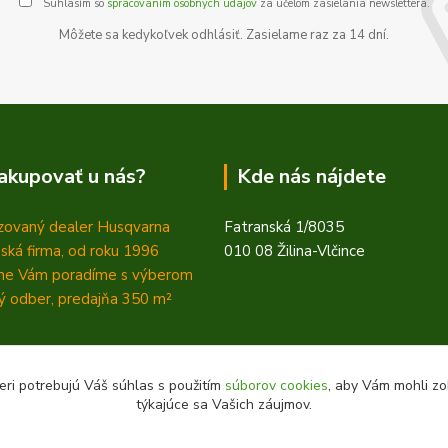
Súhlasím so
spracovaním osobných údajov
za účelom zasielania newslettera.
Môžete sa kedykoľvek odhlásiť. Zasielame raz za 14 dní.
akupovať u nás?
Kde nás nájdete
zovaný dealer Husqvarna
Fatranská 1/8035
ská firma, od roku 1996
010 08 Žilina-Vlčince
ne Vám poradíme s výberom
 odber, predajňa 350
m²
eri potrebujú Váš súhlas s použitím
súborov cookies
, aby Vám mohli zo
týkajúce sa Vašich záujmov.