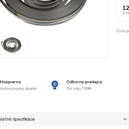
12
9,76
Číslo p
Husqvarna
Odborný predajca
Autorizovaný dealer
Od roku 1996
etné špecifikácie