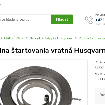
Neviet
Hľadať
+421
(Po-Pi
NÁHRADNÉ DIELY
Náhradné diely píla Husqvarna
Pružina štartovania
ina štartovania vratná Husqvar
Pružin
346XP 
krovin
350E
Dos