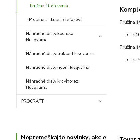
Pružina štartovania
Komple
Prstenec - koleso reťazové
Pružina š
Náhradné diely kosačka
340
Husqvarna
Pružina š
Náhradné diely traktor Husqvarna
335
Náhradné diely rider Husqvarna
Náhradné diely krovinorez
Husqvarna
PROCRAFT
Nepremeškajte novinky, akcie
Tovar 