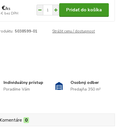
 €
/
ks
Pridať do košíka
 €
bez DPH
roduktu:
5038599-01
Strážiť cenu / dostupnosť
Individuálny prístup
Osobný odber
Poradíme Vám
Predajňa 350 m²
Komentáre
0