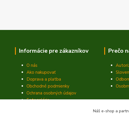
Informácie pre zákazníkov
Prečo n
O nás
Autori
Ako nakupovať
Sloven
Doprava a platba
Odbor
Obchodné podmienky
Osobný
Ochrana osobných údajov
Fotogaléria
Kontakty
Náš e-shop a partn
Blog