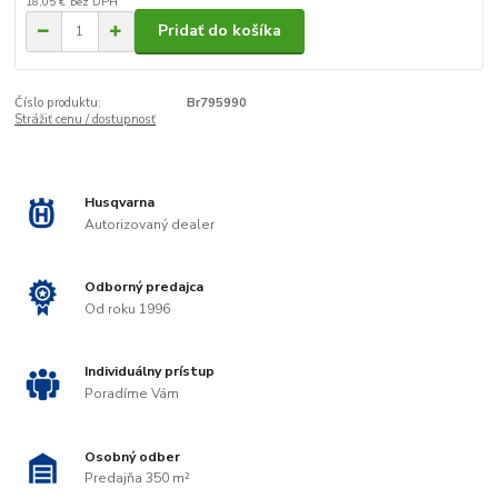
18,05 €
bez DPH
Pridať do košíka
Číslo produktu:
Br795990
Strážiť cenu / dostupnosť
Husqvarna
Autorizovaný dealer
Odborný predajca
Od roku 1996
Individuálny prístup
Poradíme Vám
Osobný odber
Predajňa 350 m²