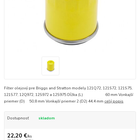
Filter olejový pre Briggs and Stratton modely 121Q72, 121S72, 121S75,
121S77, 12Q972, 12S972 a 12S975 Dĺžka (L) 60 mm Vonkajší
priemer (D) 50,8 mm Vonkajší priemer 2 (D2) 44,4 mm
celý popis
Dostupnosť
skladom
22,20 €
/
ks