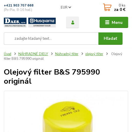
0
ks
+421 903 707 668
EUR
za
0 €
(Po-Pia, 8-16 hod.)
Menu
Hľadať
Úvod
NÁHRADNÉ DIELY
Náhradný filter
olejový filter
Olejový
filter B&S 795990 originál
Olejový filter B&S 795990
originál