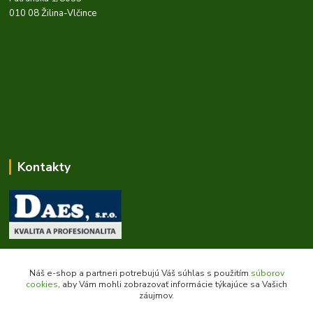
010 08 Žilina-Vlčince
Kontakty
Zákaznícka podpora daes.sk
+421 903 707 668
Náš e-shop a partneri potrebujú Váš súhlas s použitím
súborov
(Po-Pia, 8-16 hod.)
cookies
, aby Vám mohli zobrazovať informácie týkajúce sa Vašich
záujmov.
obchod@daes.sk