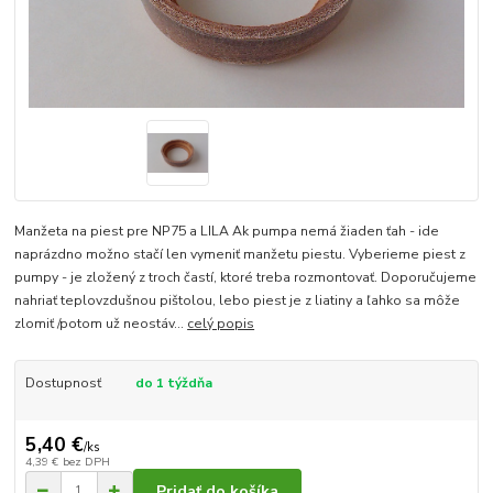
Manžeta na piest pre NP75 a LILA Ak pumpa nemá žiaden ťah - ide
naprázdno možno stačí len vymeniť manžetu piestu. Vyberieme piest z
pumpy - je zložený z troch častí, ktoré treba rozmontovať. Doporučujeme
nahriať teplovzdušnou pištolou, lebo piest je z liatiny a ľahko sa môže
zlomiť /potom už neostáv...
celý popis
Dostupnosť
do 1 týždňa
5,40 €
/
ks
4,39 €
bez DPH
Pridať do košíka