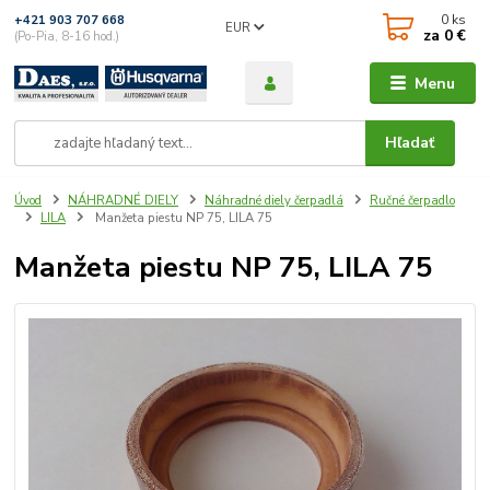
0
ks
+421 903 707 668
EUR
za
0 €
(Po-Pia, 8-16 hod.)
Menu
Hľadať
Úvod
NÁHRADNÉ DIELY
Náhradné diely čerpadlá
Ručné čerpadlo
LILA
Manžeta piestu NP 75, LILA 75
Manžeta piestu NP 75, LILA 75