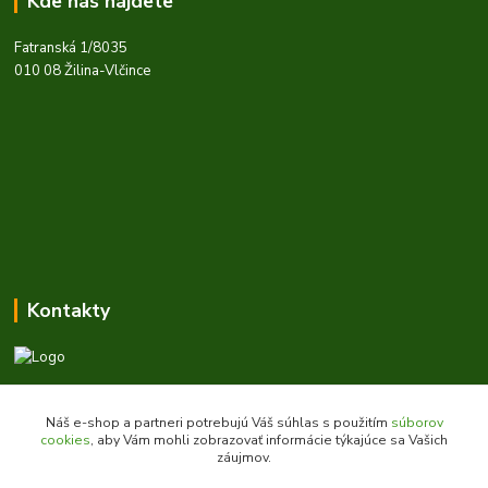
Kde nás nájdete
Fatranská 1/8035
010 08 Žilina-Vlčince
Kontakty
Zákaznícka podpora daes.sk
+421 903 707 668
Náš e-shop a partneri potrebujú Váš súhlas s použitím
súborov
(Po-Pia, 8-16 hod.)
cookies
, aby Vám mohli zobrazovať informácie týkajúce sa Vašich
záujmov.
obchod@daes.sk