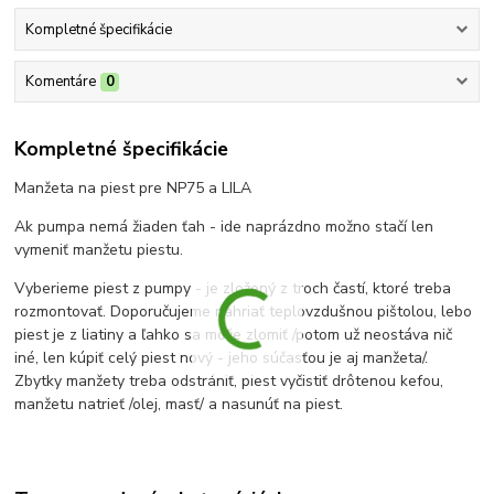
Kompletné špecifikácie
Komentáre
0
Kompletné špecifikácie
Manžeta na piest pre NP75 a LILA
Ak pumpa nemá žiaden ťah - ide naprázdno možno stačí len
vymeniť manžetu piestu.
Vyberieme piest z pumpy - je zložený z troch častí, ktoré treba
rozmontovať. Doporučujeme nahriať teplovzdušnou pištolou, lebo
piest je z liatiny a ľahko sa môže zlomiť /potom už neostáva nič
iné, len kúpiť celý piest nový - jeho súčasťou je aj manžeta/.
Zbytky manžety treba odstrániť, piest vyčistiť drôtenou kefou,
manžetu natrieť /olej, masť/ a nasunúť na piest.