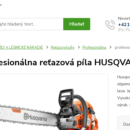
Neviet
Hľadať
+421
(Po-Pi
ÍLY A LESNÍCKÉ NÁRADIE
Reťazové píly
Profesionálna
profesio
esionálna reťazová píla HUSQ
Husqva
objemo
lese. J
Vysoko
výrub,
Dos