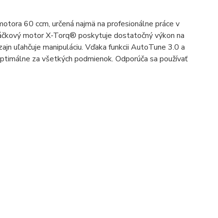
otora 60 ccm, určená najmä na profesionálne práce v
ootáčkový motor X-Torq® poskytuje dostatočný výkon na
izajn uľahčuje manipuláciu. Vďaka funkcii AutoTune 3.0 a
í optimálne za všetkých podmienok. Odporúča sa používať