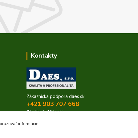
Kontakty
Zákaznícka podpora daes.sk
+421 903 707 668
(Po-Pia, 8-16 hod.)
brazovať informácie
obchod@daes.sk