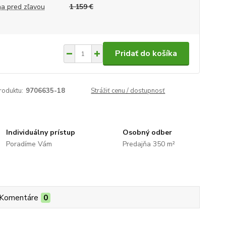
a pred zľavou
1 159 €
Pridať do košíka
roduktu:
9706635-18
Strážiť cenu / dostupnosť
Individuálny prístup
Osobný odber
Poradíme Vám
Predajňa 350 m²
Komentáre
0