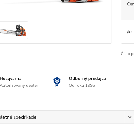
Cen
/
ks
Číslo p
Husqvarna
Odborný predajca
Autorizovaný dealer
Od roku 1996
etné špecifikácie