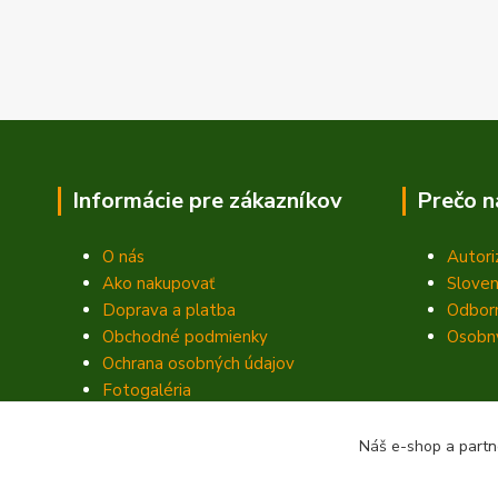
Informácie pre zákazníkov
Prečo n
O nás
Autori
Ako nakupovať
Sloven
Doprava a platba
Odbor
Obchodné podmienky
Osobný
Ochrana osobných údajov
Fotogaléria
Kontakty
Blog
Náš e-shop a partn