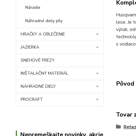
Komple
Náradie
Husqvarn
Náhradné diely píly
lese. Je 
výrub, od
HRAČKY A OBLEČENIE
technológ
s vodiaco
JAZIERKA
SNEHOVÉ FRÉZY
INŠTALAČNÝ MATERIÁL
Pôvod 
NÁHRADNÉ DIELY
PROCRAFT
Tovar 
Reťaz
Nepremeškajte novinky, akcie