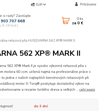
Prihlásenie
EUR
e si rady? Zavolajte.
0
ks
 903 707 668
za
0 €
a, 8-16 hod.)
nálna reťazová píla HUSQVARNA 562 XP® MARK II
VARNA 562 XP® MARK II
rna 562 XP® Mark II je vysoko výkonná reťazová píla s
m motora 60 ccm, určená najmä na profesionálne práce v
e to jedna z našich najlepších benzínových reťazových píl.
otáčkový motor X-Torq® poskytuje dostatočný výkon na
 odvetvovanie a rezanie tvrdého dreva a veľkých ...
celý popis
tupnosť
do 3 dní