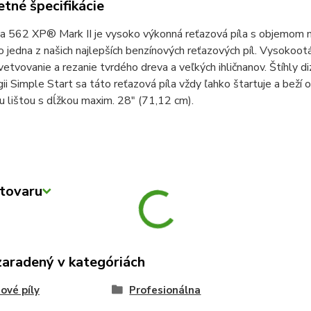
tné špecifikácie
a 562 XP® Mark II je vysoko výkonná reťazová píla s objemom m
to jedna z našich najlepších benzínových reťazových píl. Vysok
vetvovanie a rezanie tvrdého dreva a veľkých ihličnanov. Štíhly d
ii Simple Start sa táto reťazová píla vždy ľahko štartuje a bež
u lištou s dĺžkou maxim. 28" (71,12 cm).
tovaru
zaradený v kategóriách
ové píly
Profesionálna