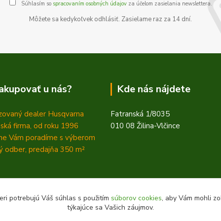
Súhlasím so
spracovaním osobných údajov
za účelom zasielania newslettera.
Môžete sa kedykoľvek odhlásiť. Zasielame raz za 14 dní.
akupovať u nás?
Kde nás nájdete
zovaný dealer Husqvarna
Fatranská 1/8035
ská firma, od roku 1996
010 08 Žilina-Vlčince
ne Vám poradíme s výberom
 odber, predajňa 350
m²
eri potrebujú Váš súhlas s použitím
súborov cookies
, aby Vám mohli zo
týkajúce sa Vašich záujmov.