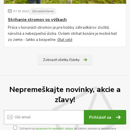
07
.
10
.
2022
Záhradkárčenie
Strihanie stromov vo výškach
Práca v korunách stromov je pre hobby záhradkárov zložitá,
náročná a nebezpečná úloha. Ovšem strihať konáre je možné tiež
zo zeme - ľahko a bezpečne.
čítať celé
Zobraziť všetky články
Nepremeškajte novinky, akcie a
zľavy!
Prihlásiť sa
Súhlasím so
spracovaním osobných údajov
za účelom zasielania newslettera.