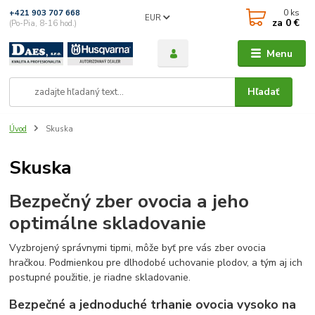
0
ks
+421 903 707 668
EUR
za
0 €
(Po-Pia, 8-16 hod.)
Menu
Hľadať
Úvod
Skuska
Skuska
Bezpečný zber ovocia a jeho
optimálne skladovanie
Vyzbrojený správnymi tipmi, môže byť pre vás zber ovocia
hračkou. Podmienkou pre dlhodobé uchovanie plodov, a tým aj ich
postupné použitie, je riadne skladovanie.
Bezpečné a jednoduché trhanie ovocia vysoko na