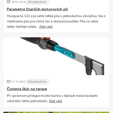
18
.
01
.
2024
Záhradkárčenie
Parametre Starších motorových píl
Husqvarna 142 e je velmi lehká pila s jednoduchou obsluhou. Ide o
všestrannu pilu pre volný čas a občasné použitie. Pila sa velmi
lahko startuje vdaka...
čítať celé
07
.
11
.
2022
Záhradkárčenie
Čistenie škár na terase
Pri správnom prístupe možno burinu v škárach medzi kockami
odstrániť veľmi jednoducho.
čítať celé