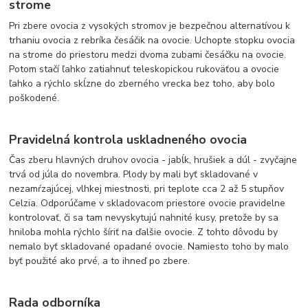
strome
Pri zbere ovocia z vysokých stromov je bezpečnou alternatívou k
trhaniu ovocia z rebríka česáčik na ovocie. Uchopte stopku ovocia
na strome do priestoru medzi dvoma zubami česáčku na ovocie.
Potom stačí ľahko zatiahnuť teleskopickou rukoväťou a ovocie
ľahko a rýchlo skĺzne do zberného vrecka bez toho, aby bolo
poškodené.
Pravidelná kontrola uskladneného ovocia
Čas zberu hlavných druhov ovocia - jabĺk, hrušiek a dúl - zvyčajne
trvá od júla do novembra. Plody by mali byť skladované v
nezamŕzajúcej, vlhkej miestnosti, pri teplote cca 2 až 5 stupňov
Celzia. Odporúčame v skladovacom priestore ovocie pravidelne
kontrolovať, či sa tam nevyskytujú nahnité kusy, pretože by sa
hniloba mohla rýchlo šíriť na ďalšie ovocie. Z tohto dôvodu by
nemalo byť skladované opadané ovocie. Namiesto toho by malo
byť použité ako prvé, a to ihneď po zbere.
Rada odborníka