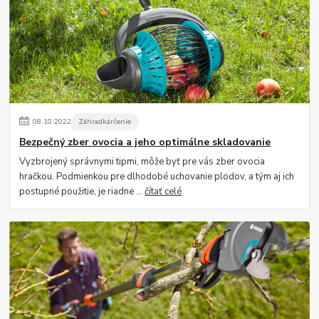
08
.
10
.
2022
Záhradkárčenie
Bezpečný zber ovocia a jeho optimálne skladovanie
Vyzbrojený správnymi tipmi, môže byť pre vás zber ovocia
hračkou. Podmienkou pre dlhodobé uchovanie plodov, a tým aj ich
postupné použitie, je riadne ...
čítať celé