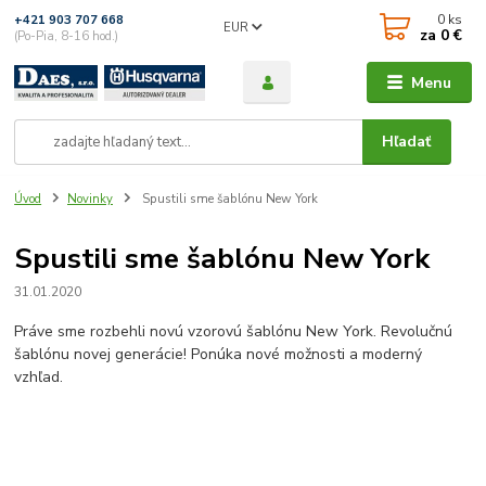
0
ks
+421 903 707 668
EUR
za
0 €
(Po-Pia, 8-16 hod.)
Menu
Hľadať
Úvod
Novinky
Spustili sme šablónu New York
Spustili sme šablónu New York
31.01.2020
Práve sme rozbehli novú vzorovú šablónu New York. Revolučnú
šablónu novej generácie! Ponúka nové možnosti a moderný
vzhľad.