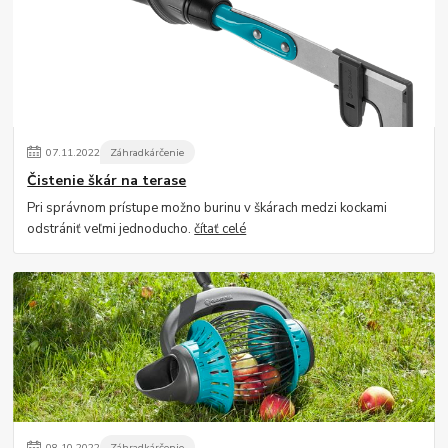
07
.
11
.
2022
Záhradkárčenie
Čistenie škár na terase
Pri správnom prístupe možno burinu v škárach medzi kockami
odstrániť veľmi jednoducho.
čítať celé
08
.
10
.
2022
Záhradkárčenie