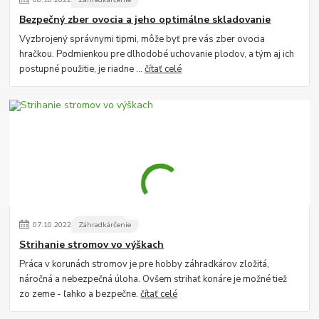
Bezpečný zber ovocia a jeho optimálne skladovanie
Vyzbrojený správnymi tipmi, môže byť pre vás zber ovocia
hračkou. Podmienkou pre dlhodobé uchovanie plodov, a tým aj ich
postupné použitie, je riadne ...
čítať celé
07
.
10
.
2022
Záhradkárčenie
Strihanie stromov vo výškach
Práca v korunách stromov je pre hobby záhradkárov zložitá,
náročná a nebezpečná úloha. Ovšem strihať konáre je možné tiež
zo zeme - ľahko a bezpečne.
čítať celé