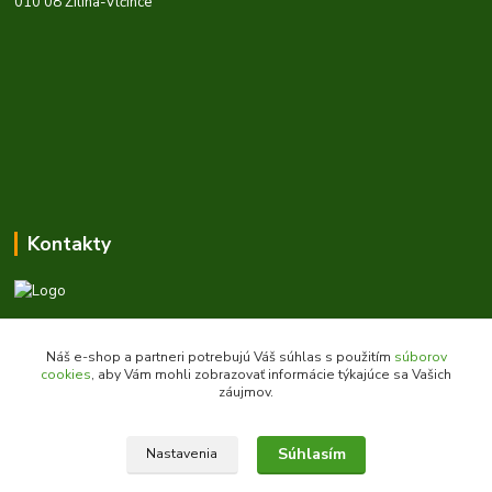
010 08 Žilina-Vlčince
Kontakty
Zákaznícka podpora daes.sk
+421 903 707 668
Náš e-shop a partneri potrebujú Váš súhlas s použitím
súborov
(Po-Pia, 8-16 hod.)
cookies
, aby Vám mohli zobrazovať informácie týkajúce sa Vašich
záujmov.
obchod@daes.sk
Súhlasím
Nastavenia