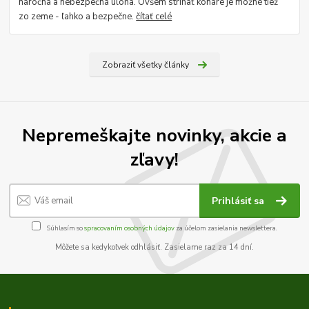
náročná a nebezpečná úloha. Ovšem strihať konáre je možné tiež
zo zeme - ľahko a bezpečne.
čítať celé
Zobraziť všetky články
Nepremeškajte novinky, akcie a
zľavy!
Prihlásiť sa
Súhlasím so
spracovaním osobných údajov
za účelom zasielania newslettera.
Môžete sa kedykoľvek odhlásiť. Zasielame raz za 14 dní.