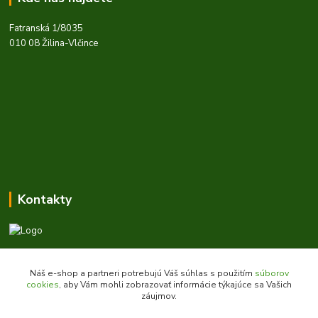
Fatranská 1/8035
010 08 Žilina-Vlčince
Kontakty
Zákaznícka podpora daes.sk
+421 903 707 668
Náš e-shop a partneri potrebujú Váš súhlas s použitím
súborov
(Po-Pia, 8-16 hod.)
cookies
, aby Vám mohli zobrazovať informácie týkajúce sa Vašich
záujmov.
obchod@daes.sk