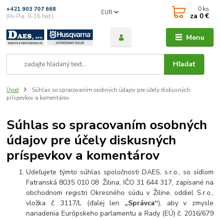
0
ks
+421 903 707 668
EUR
za
0 €
(Po-Pia, 8-16 hod.)
Menu
Hľadať
Úvod
Súhlas so spracovaním osobných údajov pre účely diskusných
príspevkov a komentárov
Súhlas so spracovaním osobných
údajov pre účely diskusných
príspevkov a komentárov
Udeľujete týmto súhlas spoločnosti DAES, s.r.o., so sídlom
Fatranská 8035 010 08 Žilina, IČO 31 644 317, zapísané na
obchodnom registri Okresného súdu v Žiline, oddiel S.r.o.,
vložka č. 3117/L (ďalej len
„Správca“
), aby v zmysle
nariadenia Európskeho parlamentu a Rady (EÚ) č. 2016/679