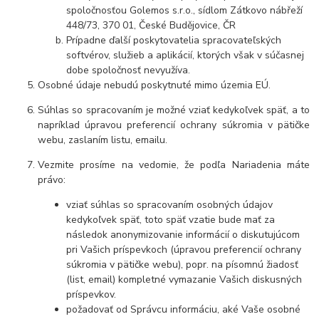
spoločnosťou Golemos s.r.o., sídlom Zátkovo nábřeží
448/73, 370 01, České Budějovice, ČR
Prípadne ďalší poskytovatelia spracovateľských
softvérov, služieb a aplikácií, ktorých však v súčasnej
dobe spoločnosť nevyužíva.
Osobné údaje nebudú poskytnuté mimo územia EÚ.
Súhlas so spracovaním je možné vziať kedykoľvek späť, a to
napríklad úpravou preferencií ochrany súkromia v pätičke
webu, zaslaním listu, emailu.
Vezmite prosíme na vedomie, že podľa Nariadenia máte
právo:
vziať súhlas so spracovaním osobných údajov
kedykoľvek späť, toto späť vzatie bude mať za
následok anonymizovanie informácií o diskutujúcom
pri Vašich príspevkoch (úpravou preferencií ochrany
súkromia v pätičke webu), popr. na písomnú žiadosť
(list, email) kompletné vymazanie Vašich diskusných
príspevkov.
požadovať od Správcu informáciu, aké Vaše osobné