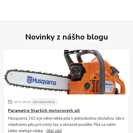
Novinky z nášho blogu
18
.
01
.
2024
Záhradkárčenie
Parametre Starších motorových píl
Husqvarna 142 e je velmi lehká pila s jednoduchou obsluhou. Ide o
všestrannu pilu pre volný čas a občasné použitie. Pila sa velmi
lahko startuje vdaka...
čítať celé