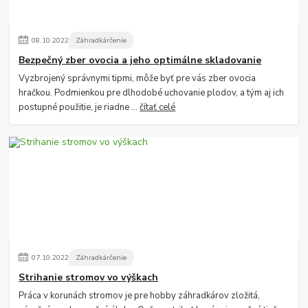
08
.
10
.
2022
Záhradkárčenie
Bezpečný zber ovocia a jeho optimálne skladovanie
Vyzbrojený správnymi tipmi, môže byť pre vás zber ovocia
hračkou. Podmienkou pre dlhodobé uchovanie plodov, a tým aj ich
postupné použitie, je riadne ...
čítať celé
07
.
10
.
2022
Záhradkárčenie
Strihanie stromov vo výškach
Práca v korunách stromov je pre hobby záhradkárov zložitá,