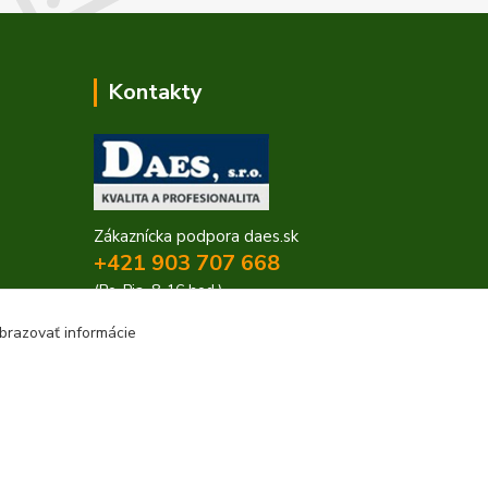
Kontakty
Zákaznícka podpora daes.sk
+421 903 707 668
(Po-Pia, 8-16 hod.)
brazovať informácie
obchod@daes.sk