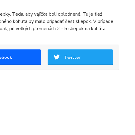
epky. Teda, aby vajíčka boli oplodnené. Tu je tiež
edného kohúta by malo pripadať šesť sliepok. V prípade
k, pri veľkých plemenách 3 - 5 sliepok na kohúta.
ebook
Twitter