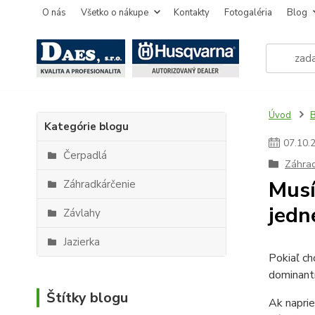
O nás
Všetko o nákupe
Kontakty
Fotogaléria
Blog
Úvod
Kategórie blogu
07
.
10
.
Čerpadlá
Záhrad
Musí
Záhradkárčenie
jedn
Závlahy
Jazierka
Pokiaľ ch
dominantn
Štítky blogu
Ak naprie