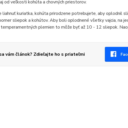
 aj od veľkosti kohúta a chovných priestorov.
 liahnuť kuriatka, kohúta prirodzene potrebujete, aby oplodnil sli
pomer sliepok a kohútov. Aby boli oplodnené všetky vajcia, na j
 temperamentných plemien to môže byť až 10 - 12 sliepok. Naopa
 sa vám článok? Zdieľajte ho s priateľmi
Fac