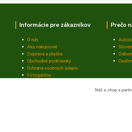
Informácie pre zákazníkov
Prečo n
O nás
Autori
Ako nakupovať
Sloven
Doprava a platba
Odbor
Obchodné podmienky
Osobný
Ochrana osobných údajov
Fotogaléria
Kontakty
Blog
Náš e-shop a partn