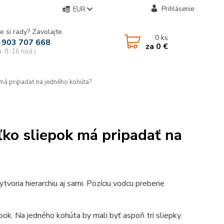
Prihlásenie
EUR
e si rady? Zavolajte.
0
ks
 903 707 668
za
0 €
a, 8-16 hod.)
má pripadať na jedného kohúta?
ko sliepok má pripadať na
ytvoria hierarchiu aj sami. Pozíciu vodcu preberie
k. Na jedného kohúta by mali byť aspoň tri sliepky.