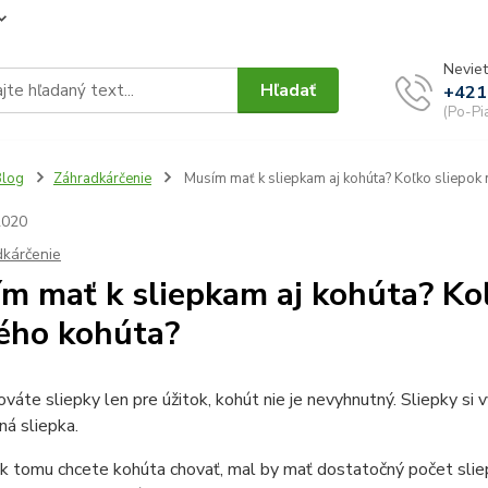
Neviet
Hľadať
+421
(Po-Pi
Blog
Záhradkárčenie
Musím mať k sliepkam aj kohúta? Koľko sliepok 
2020
kárčenie
m mať k sliepkam aj kohúta? Koľ
ého kohúta?
ováte sliepky len pre úžitok, kohút nie je nevyhnutný. Sliepky si v
á sliepka.
k tomu chcete kohúta chovať, mal by mať dostatočný počet sliepo