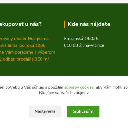
akupovať u nás?
Kde nás nájdete
zovaný dealer Husqvarna
Fatranská 1/8035
ská firma, od roku 1996
010 08 Žilina-Vlčince
ne Vám poradíme s výberom
 odber, predajňa 350
m²
eri potrebujú Váš súhlas s použitím
súborov cookies
, aby Vám mohli zo
týkajúce sa Vašich záujmov.
Súhlasím
Nastavenia