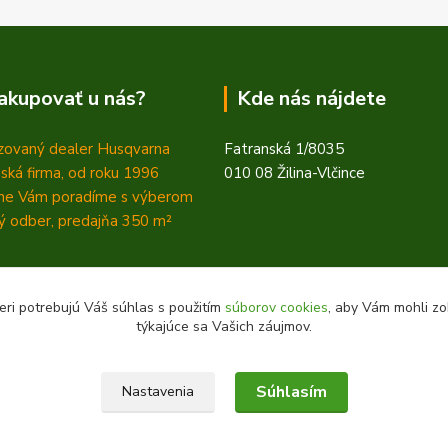
akupovať u nás?
Kde nás nájdete
zovaný dealer Husqvarna
Fatranská 1/8035
ská firma, od roku 1996
010 08 Žilina-Vlčince
ne Vám poradíme s výberom
 odber, predajňa 350
m²
eri potrebujú Váš súhlas s použitím
súborov cookies
, aby Vám mohli zo
týkajúce sa Vašich záujmov.
Súhlasím
Nastavenia