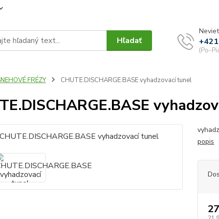
Neviet
Hľadať
+421
(Po-Pi
SNEHOVÉ FRÉZY
CHUTE.DISCHARGE.BASE vyhadzovací tunel
TE.DISCHARGE.BASE vyhadzova
vyhadz
popis
Dos
27
21,