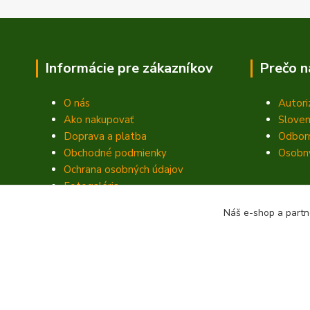
Informácie pre zákazníkov
Prečo n
O nás
Autori
Ako nakupovať
Sloven
Doprava a platba
Odbor
Obchodné podmienky
Osobný
Ochrana osobných údajov
Fotogaléria
Kontakty
Náš e-shop a partn
Blog