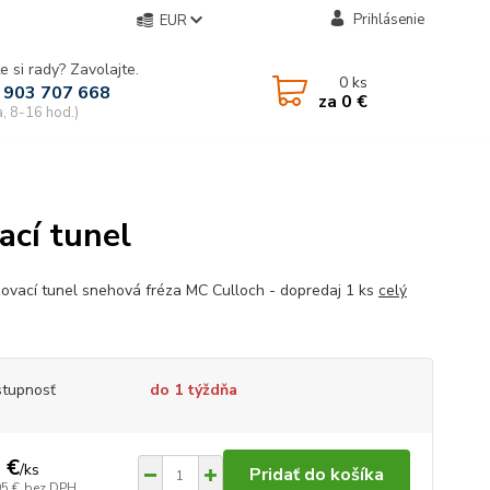
Prihlásenie
EUR
e si rady? Zavolajte.
0
ks
 903 707 668
za
0 €
a, 8-16 hod.)
cí tunel
ovací tunel snehová fréza MC Culloch - dopredaj 1 ks
celý
tupnosť
do 1 týždňa
 €
/
ks
Pridať do košíka
95 €
bez DPH