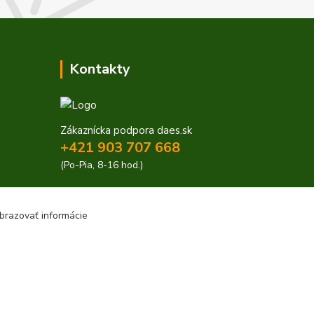
Kontakty
Zákaznícka podpora daes.sk
+421 903 707 668
(Po-Pia, 8-16 hod.)
obchod@daes.sk
brazovať informácie