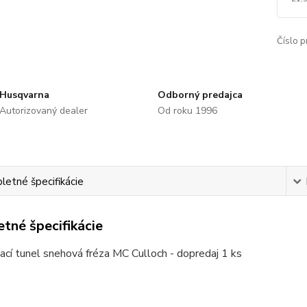
Číslo p
Husqvarna
Odborný predajca
Autorizovaný dealer
Od roku 1996
etné špecifikácie
tné špecifikácie
cí tunel snehová fréza MC Culloch - dopredaj 1 ks